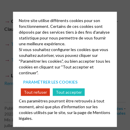
→
Notre site utilise différents cookies pour son
Contact
:
sejourpartageetfoi@protestant-ouest.org
–
fonctionnement. Certains de ces cookies sont
Claudie de Turckheim : 06.10.67.45.40.
déposés par des services tiers à des fins d'analyse
statistique pour nous permettre de vous fournir
→
une meilleure expérience.
Télécharger le bulletin d’inscription
.
Si vous souhaitez configurer les cookies que vous
souhaitez autoriser, vous pouvez cliquer sur
→
Télécharger le flyer
.
"Paramétrer les cookies", ou bien accepter tous les
cookies en cliquant sur "Tout accepter et
continuer".
→
Lire l’article paru sur ce site
:
Quatre jours avec
PARAMÉTRER LES COOKIES
Rembrandt et Rubens
Tout refuser
Tout accepter
Ces paramètres pourront être retrouvés à tout
moment, ainsi que plus d'information sur les
-
-
Publié le 16 mai
Actualités
Actualités archivées
cookies utilisés par le site, sur la page de
Mentions
Actualités régionales
2023
légales.
Mis à jour le 18
juillet 2023