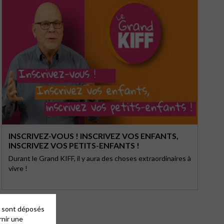
INSCRIVEZ-VOUS ! INSCRIVEZ VOS ENFANTS,
INSCRIVEZ VOS PETITS-ENFANTS !
Durant le Grand KIFF, il y aura des choses extraordinaires à
vivre !
es sont déposés
rnir une