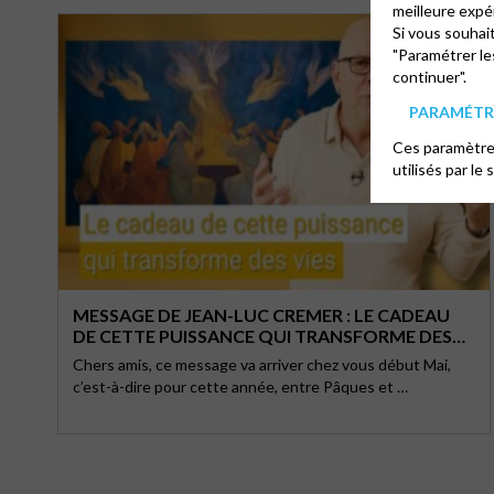
meilleure expé
Si vous souhai
"Paramétrer le
continuer".
PARAMÉTRE
Ces paramètres
utilisés par le 
MESSAGE DE JEAN-LUC CREMER : LE CADEAU
DE CETTE PUISSANCE QUI TRANSFORME DES
VIES
Chers amis, ce message va arriver chez vous début Mai,
c’est-à-dire pour cette année, entre Pâques et …