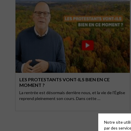
LES PROTESTANTS VONT-ILS BIEN EN CE
MOMENT ?
La rentrée est désormais derrière nous, et la vie de l’Église
reprend pleinement son cours. Dans cette …
Notre site uti
par des servic