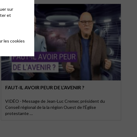
uer sur
ter et
r les cookies
FAUT-IL AVOIR PEUR DE L’AVENIR ?
VIDÉO - Message de Jean-Luc Cremer, président du
Conseil régional de la la région Ouest de l'Église
protestante …