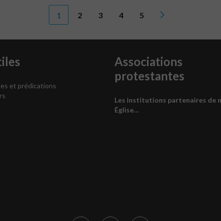
1
2
3
4
5
iles
Associations
protestantes
es et prédications
rs
Les institutions partenaires de 
Église…