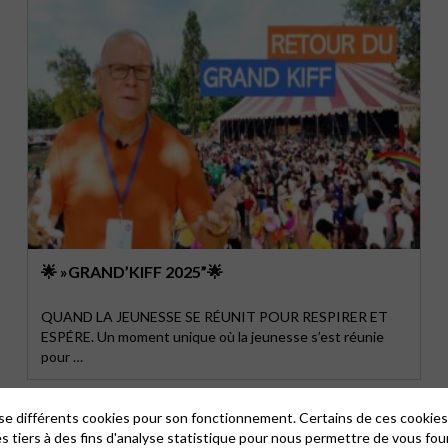
🌟 »GRAND’KIFF 2025”🌟
QUAND LA JEUNESSE SE RÉUNIT POUR RESPIRER ET
ESPÉRE. Un moment unique où la jeunesse s’est réunie
pour …
lise différents cookies pour son fonctionnement. Certains de ces cooki
es tiers à des fins d'analyse statistique pour nous permettre de vous fou