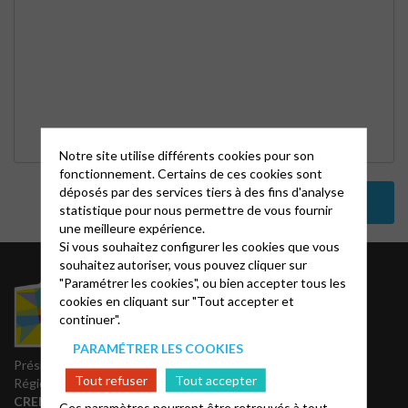
Notre site utilise différents cookies pour son
fonctionnement. Certains de ces cookies sont
déposés par des services tiers à des fins d'analyse
statistique pour nous permettre de vous fournir
une meilleure expérience.
Si vous souhaitez configurer les cookies que vous
souhaitez autoriser, vous pouvez cliquer sur
Liens utiles
"Paramétrer les cookies", ou bien accepter tous les
cookies en cliquant sur "Tout accepter et
continuer".
Notes bibliques et
prédications
PARAMÉTRER LES COOKIES
Accès Acteurs
Président du Conseil
Tout refuser
Tout accepter
Partenaires
Régional
REGALE
CREMER Jean Luc
Ces paramètres pourront être retrouvés à tout