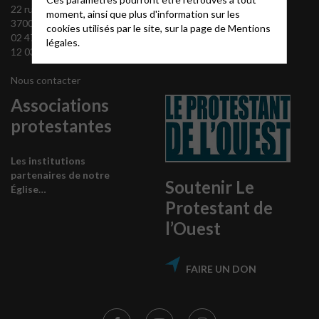
Théovie
22 rue Stéphane-Pitard
moment, ainsi que plus d'information sur les
37000 Tours
cookies utilisés par le site, sur la page de
Mentions
02 47 66 61 83 ou 09 54 15
légales.
12 03 (bur.)
Nous contacter
Associations
protestantes
Les institutions
partenaires de notre
Soutenir Le
Église…
Protestant de
l’Ouest
FAIRE UN DON