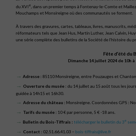
e
du XVI
, dans un premier temps à Fontenay-le-Comte et Maillez
Mouchamps et Monsireigne où des communautés se forment.
À travers des gravures, cartes, tableaux, livres, manuscrits, mé
réformateurs tels que Jean Hus, Martin Luther, Jean Calvin, Hu
une série complète des bulletins de la Société de l’histoire du 
Fête d’été du B
Dimanche 14 juillet 2024 de 10h à
→
Adresse
: 85110 Monsireigne, entre Pouzauges et Chanton
→
Ouverture du musée
: du 14 juillet au 15 août tous les jour
guidée à 14h15 et 16h30.
→
Adresse du château
: Monsireigne. Coordonnées GPS : Nor
→
Tarifs du musée
: 10 € par personne, 5 € -18 ans.
→
e
Bulletin du Bois-Tiffrais :
télécharger le bulletin du 3
seme
→
Contact
: 02.51.66.41.03 –
bois-tiffrais@live.fr