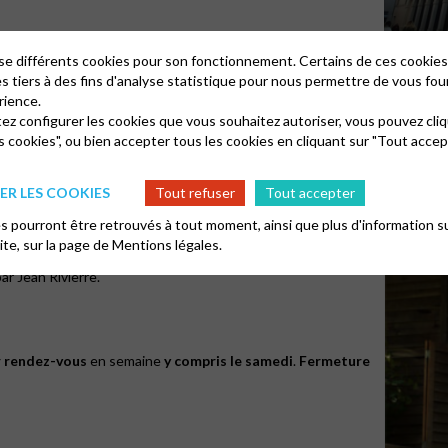
lise différents cookies pour son fonctionnement. Certains de ces cooki
Le temple de 
es tiers à des fins d'analyse statistique pour nous permettre de vous fou
rience.
tez configurer les cookies que vous souhaitez autoriser, vous pouvez cliq
s cookies", ou bien accepter tous les cookies en cliquant sur "Tout accep
lles-La Couarde (Deux-Sèvres)
R LES COOKIES
Tout refuser
Tout accepter
 pourront être retrouvés à tout moment, ainsi que plus d'information su
te sur l’histoire protestante nationale et locale, ainsi
site, sur la page de
Mentions légales.
vrages, 250 000 relevés d’actes y sont référencés. Il
par Jean Rivierre.
r rendez-vous
en semaine
y compris le samedi
.
Fermeture