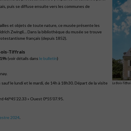
ais, puis se diffuse ensuite vers les communes de
dailles et objets de toute nature, ce musée présente les
yldrich Zwingli… Dans la bibliothèque du musée se trouve
protestantisme français (depuis 1852).
ois-Tiffrais
 19h
(voir détails dans
le bulletin
)
nay.
s sauf le lundi et le mardi, de 14h à 18h30. Départ de la visite
Le Bois-Tiffrai
d 46°45’22.33 » Ouest 0°55’07.95.
stre 2024
.