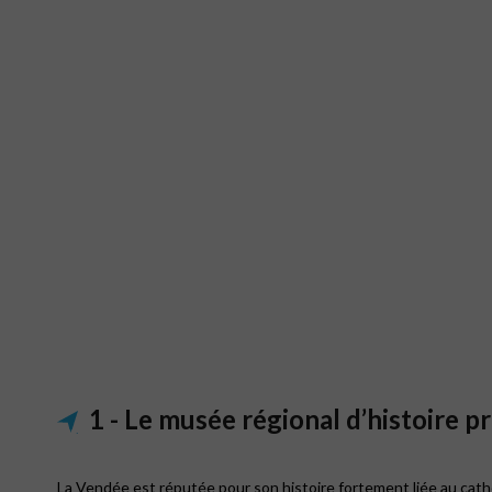
.
1 - Le musée régional d’histoire p
La Vendée est réputée pour son histoire fortement liée au catho