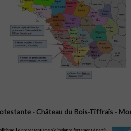
rotestante - Château du Bois-Tiffrais - M
licisme. Le protestantisme s’y implante fortement à partir