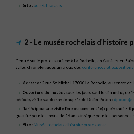
→
Site
:
bois-tiffrais.org
2 - Le musée rochelais d’histoire 
Centré sur le protestantisme à La Rochelle, en Aunis et en Sain
salles chronologiques ainsi que des
conférences et expositions
→
Adresse
: 2 rue St-Michel, 17000 La Rochelle, au centre de la
→
O
uverture du musée
: tous les jours sauf le dimanche, de
période, visite sur demande auprès de Didier Poton :
dpoton@uni
→
Tarifs
(pour une visite libre ou commentée) : plein tarif, 5 
gratuité pour les moins de 26 ans ainsi que pour les personnes 
→
Site
:
Musée rochelais d’histoire protestante