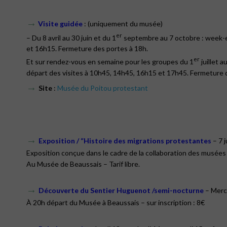
→
Visite guidée
: (uniquement du musée)
er
– Du 8 avril au 30 juin et du 1
septembre au 7 octobre : week-e
et 16h15. Fermeture des portes à 18h.
er
Et sur rendez-vous en semaine pour les groupes du 1
juillet 
départ des visites à 10h45, 14h45, 16h15 et 17h45. Fermeture 
→
Site
:
Musée du Poitou protestant
→
Exposition / “Histoire des migrations protestantes
– 7 j
Exposition conçue dans le cadre de la collaboration des musées 
Au Musée de Beaussais – Tarif libre.
→
Découverte du Sentier Huguenot /semi-nocturne
– Mercr
À 20h départ du Musée à Beaussais – sur inscription : 8€