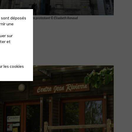
es sont déposés
La Rochelle abrite le musée protestant © Élisabeth Renaud
rnir une
uer sur
ter et
r les cookies