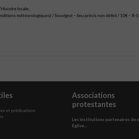
Histoire locale.
ditions météorologiques) / Souvigné – lieu précis non défini / 10€ – 8-14
iles
Associations
protestantes
es et prédications
rs
Les institutions partenaires de 
Église…