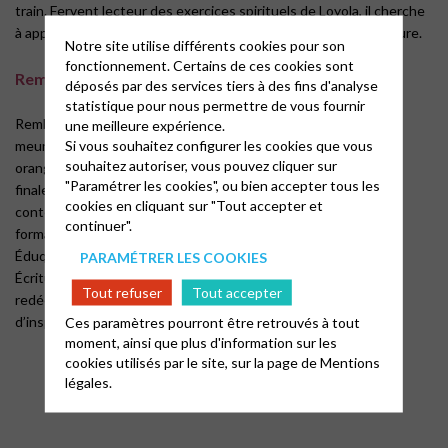
train. Fervent lecteur des exercices spirituels de Loyola, il cherche
à appliquer les méditations ignaciennes au travers de sa peinture.
Notre site utilise différents cookies pour son
fonctionnement. Certains de ces cookies sont
Rembrandt le peintre de la Bible
déposés par des services tiers à des fins d'analyse
statistique pour nous permettre de vous fournir
Rembrandt est calviniste, huitième enfant d’une famille de
une meilleure expérience.
Si vous souhaitez configurer les cookies que vous
meuniers. Il tentera de se rapprocher des cercles de pouvoir
souhaitez autoriser, vous pouvez cliquer sur
orangistes et deviendra même très riche, mais sombrera
"Paramétrer les cookies", ou bien accepter tous les
finalement dans la misère. Contrairement à beaucoup de ses
cookies en cliquant sur "Tout accepter et
contemporains qui font le Grand Tour en Italie lors de leur
continuer".
formation, Rembrandt ne quittera jamais les Provinces-Unies.
Éduqué dans la foi protestante, il connaît du fond du cœur les
PARAMÉTRER LES COOKIES
Écritures, longuement méditées dans son enfance. La Bible
Tout refuser
Tout accepter
redécouverte par la Réforme est pour lui un grand livre
Ces paramètres pourront être retrouvés à tout
d’inspiration artistique.
moment, ainsi que plus d'information sur les
cookies utilisés par le site, sur la page de
Mentions
légales.