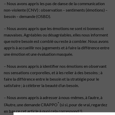
– Nous avons appris les pas de danse de la communication
non-violente (CNV) : observation – sentiments (émotions) –
besoin – demande (OSBD).
– Nous avons appris que les émotions ne sont ni bonnes ni
mauvaises. Agréables ou désagréables, elles nous informent
que notre besoin est comblé ou reste à combler. Nous avons
appris à accueillir nos jugements et à faire la différence entre
une émotion et une évaluation masquée.
– Nous avons appris à identifier nos émotions en observant
nos sensations corporelles, et à les relier à des besoins ; à
faire la différence entre le besoin et la stratégie pour le
satisfaire ; à célébrer la beauté d’un besoin.
– Nous avons appris à adresser à nous-mêmes, à l’autre, à
*
l’Autre, une demande CRAPPO
(si si, pour de vrai, regardez
en bas ce cet article à quoi cela correspond !).