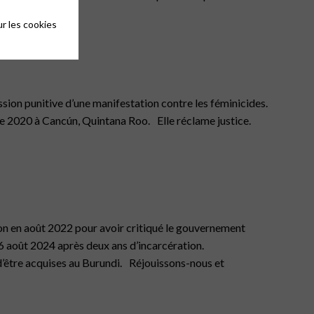
es.
r les cookies
sion punitive d’une manifestation contre les féminicides.
re 2020 à Cancún, Quintana Roo. Elle réclame justice.
son en août 2022 pour avoir critiqué le gouvernement
16 août 2024 après deux ans d’incarcération.
in d’être acquises au Burundi. Réjouissons-nous et