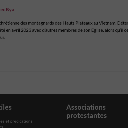
rec Bya
té chrétienne des montagnards des Hauts Plateaux au Vietnam. Déten
rêté en avril 2023 avec d’autres membres de son Église, alors qu’il c
ui.
iles
Associations
protestantes
es et prédications
rs