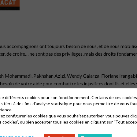
ous accompagnons ont toujours besoin de nous, et de nous mobilise
ster, de croire… ne sont pas des privilèges, mais des droits fondament
eh Mohammadi, Pakhshan Azizi, Wendy Galarza, Floriane Irangabiye,
besoin de votre aide pour combattre les injustices dont ils et elles
lise différents cookies pour son fonctionnement. Certains de ces cooki
hammadi et Pakhshan Azizi
es tiers à des fins d'analyse statistique pour nous permettre de vous fou
rience.
ranienne et une militante contre la peine de mort. Pakhshan Azizi 
tez configurer les cookies que vous souhaitez autoriser, vous pouvez cliq
s en 2023 en Iran, et ont subi des actes de torture pour obtenir de
s cookies", ou bien accepter tous les cookies en cliquant sur "Tout accep
leur activisme et militantisme pacifiques. Ces sentences s’inscriv