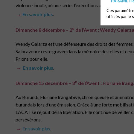
PARAMÉTRE
violence inouïe, où une série d’exécutions a transformé les
Ces paramètres
→
En savoir plus
.
utilisés par le 
e
Dimanche 8 décembre – 2
de l’Avent :
Wendy Galarz
Wendy Galarza est une défenseure des droits des femmes mex
Sa bravoure reste gravée dans la mémoire de celles et ceux
Prions pour elle.
→
En savoir plus
.
e
Dimanche 15 décembre – 3
de l’Avent :
Floriane Iran
Au Burundi, Floriane Irangabiye, chroniqueuse et animatric
burundais lors d’une émission. Grâce à une forte mobilisati
L’ACAT se réjouit de sa libération. Elle continue de veiller 
persévérons.
→
En savoir plus
.