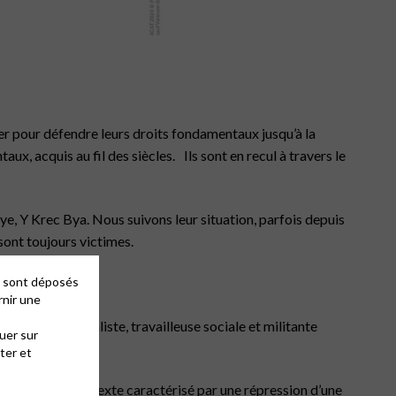
r pour défendre leurs droits fondamentaux jusqu’à la
aux, acquis au fil des siècles. Ils sont en recul à travers le
 Y Krec Bya. Nous suivons leur situation, parfois depuis
 sont toujours victimes.
es sont déposés
rnir une
est une journaliste, travailleuse sociale et militante
uer sur
s aveux forcés.
ter et
ent dans un contexte caractérisé par une répression d’une