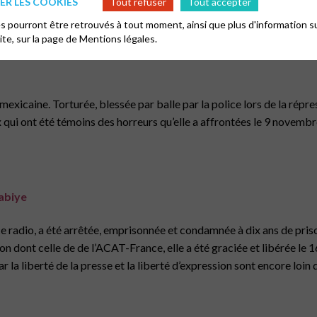
R LES COOKIES
Tout refuser
Tout accepter
 prisons iraniennes en véritables lieux de massacre.
Prions pour ell
 pourront être retrouvés à tout moment, ainsi que plus d'information su
site, sur la page de
Mentions légales.
a
icaine. Torturée, blessée par balle par la police lors de la répres
 qui ont été témoins des horreurs qu’elle a affrontées le 9 novemb
gabiye
e radio, a été arrêtée, emprisonnée et condamnée à dix ans de pri
on dont celle de de l’ACAT-France, elle a été graciée et libérée le 
car la liberté de la presse et la liberté d’expression sont encore lo