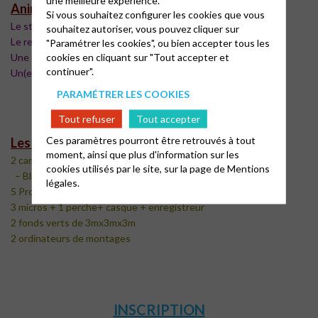
Animation
Si vous souhaitez configurer les cookies que vous
Le stage sera animé par :
souhaitez autoriser, vous pouvez cliquer sur
Le responsable vidéo de la région Ouest (EPUDF Ouest)
"Paramétrer les cookies", ou bien accepter tous les
cookies en cliquant sur "Tout accepter et
Une étudiante en 4ème de cinéma
continuer".
Un(e) pasteur(e) ou un spirituel
pour les parties spirituelles
PARAMÉTRER LES COOKIES
Tout refuser
Tout accepter
Ces paramètres pourront être retrouvés à tout
Les moyens techniques
moment, ainsi que plus d'information sur les
2 caméras professionnelles :
cookies utilisés par le site, sur la page de
Mentions
– Black Magic 6K et Sony FX 4k
légales.
5 Projecteurs lumières
3 micros + 1 perche+ casque + enregistreur
2 fonds verts de 3mx3mx3m
2 ordinateurs de montages
INSCRIPTION