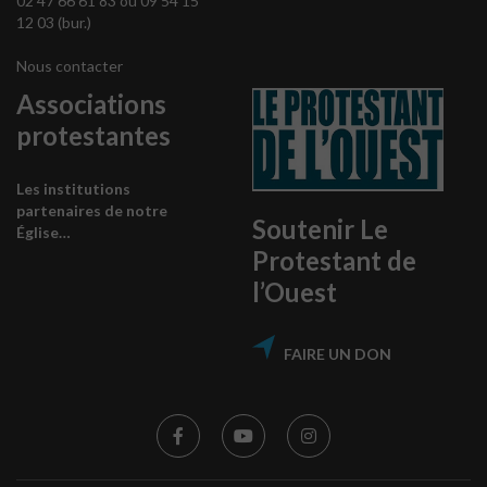
02 47 66 61 83 ou 09 54 15
12 03 (bur.)
Nous contacter
Associations
protestantes
Les institutions
partenaires de notre
Soutenir Le
Église…
Protestant de
l’Ouest
FAIRE UN DON