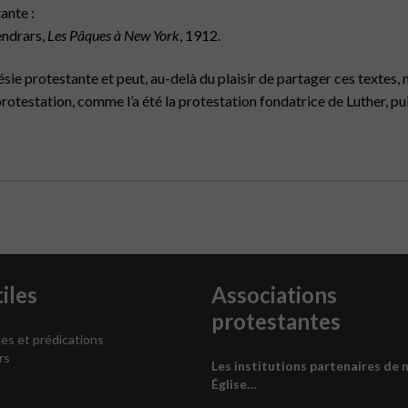
ante :
endrars,
Les Pâques à New York
, 1912.
poésie protestante et peut, au-delà du plaisir de partager ces textes
rotestation, comme l’a été la protestation fondatrice de Luther, pui
iles
Associations
protestantes
es et prédications
rs
Les institutions partenaires de 
Église…