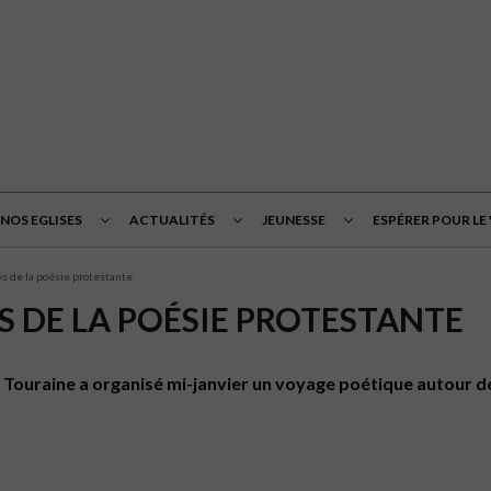
NOS EGLISES
ACTUALITÉS
JEUNESSE
ESPÉRER POUR LE
s de la poésie protestante
 DE LA POÉSIE PROTESTANTE
de Touraine a organisé mi-janvier un voyage poétique autour d