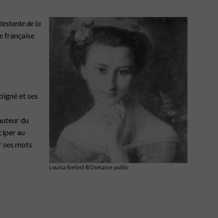
testante de la
e française
bigné et ses
auteur du
ciper au
ar ses mots
Louisa Siefert © Domaine public