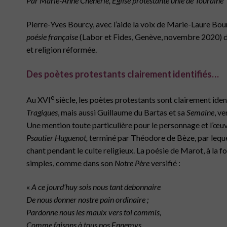
Par
Marie-Anne Chenerie, Église protestante unie de Touraine
Pierre-Yves Bourcy, avec l’aide la voix de Marie-Laure Bou
poésie française
(Labor et Fides, Genève, novembre 2020) de 
et religion réformée.
Des poètes protestants clairement identifiés…
e
Au XVI
siècle, les poètes protestants sont clairement id
Tragiques
, mais aussi Guillaume du Bartas et sa
Semaine
, v
Une mention toute particulière pour le personnage et l’œuv
Psautier Huguenot,
terminé par Théodore de Bèze, par lequel
chant pendant le culte religieux. La poésie de Marot, à la f
simples, comme dans son
Notre Père
versifié :
«
A ce jourd’huy sois nous tant debonnaire
De nous donner nostre pain ordinaire ;
Pardonne nous les maulx vers toi commis,
Comme faisons à tous nos Ennemys .