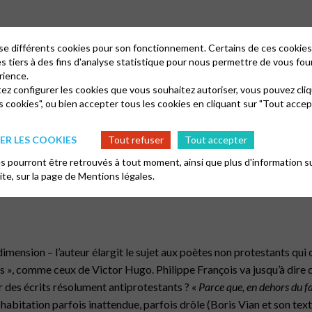
lise différents cookies pour son fonctionnement. Certains de ces cooki
es tiers à des fins d'analyse statistique pour nous permettre de vous fou
rience.
tez configurer les cookies que vous souhaitez autoriser, vous pouvez cliq
s cookies", ou bien accepter tous les cookies en cliquant sur "Tout accep
ns, transformés en sonnets ; plus récemment, Louisa Siefert, 1845 
uvenir d’enfance
(
Rayons perdus,
1868) :
« Ma foi reste debout et défier
R LES COOKIES
Tout refuser
Tout accepter
 pourront être retrouvés à tout moment, ainsi que plus d'information su
ette chronologie, ou bien le Bordelais Jacques Ellul (1912 – 1994)
site, sur la page de
Mentions légales.
dimension – l’auteur élargit le sujet aux poètes non protestants qui
s », comme ceux de Victor Hugo. Philippe François va jusqu’à dire 
 des écrits résolument antiprotestants ? «
Parce que, en dehors du fa
 cohabitation parfois inattendue, parfois drôle (Boris Vian et son t