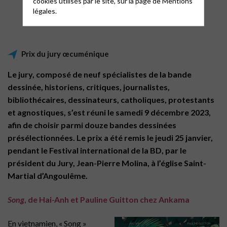
cookies utilisés par le site, sur la page de
Mentions
© Patrice Bouton
légales.
Prix du jury œcuménique
Le jury, composé de neuf spécialistes de la bande
dessinée, historiens, critiques, journalistes,
bibliothécaires, dessinateurs, catholiques, protestants
et agnostiques, s’est réuni le samedi 9 décembre 2023,
afin de choisir parmi douze bandes dessinées
présélectionnées. Le prix a été remis le jeudi 25 janvier,
pendant le Festival international de la BD, par le
président du Jury, Jean-Pierre Molina, à l’église Saint-
Martial d’Angoulême.
Song
, de Hai-Anh et Pauline Guitton chez Ankama
En vietnamien, « Song »