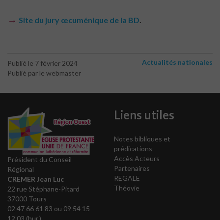
→
Site du jury œcuménique de la BD
.
Actualités nationales
Publié le 7 février 2024
Publié par le webmaster
Liens utiles
Notes bibliques et
prédications
Accès Acteurs
Président du Conseil
Partenaires
Régional
REGALE
CREMER Jean Luc
Théovie
22 rue Stéphane-Pitard
37000 Tours
02 47 66 61 83 ou 09 54 15
12 03 (bur.)