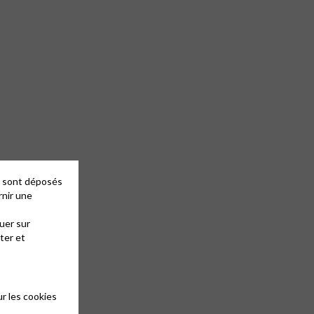
es sont déposés
rnir une
uer sur
ter et
r les cookies