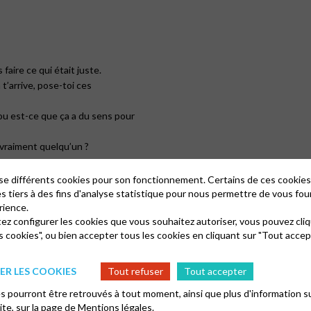
s faire ce qui était juste.
 t’arrive, pose-toi ces
s ou est-ce que ça a du sens pour
 vraiment quelqu’un ?
n d’aimer les autres, comme Dieu
lise différents cookies pour son fonctionnement. Certains de ces cooki
es tiers à des fins d'analyse statistique pour nous permettre de vous fou
eu de nous aider à retrouver
rience.
tez configurer les cookies que vous souhaitez autoriser, vous pouvez cliq
s cookies", ou bien accepter tous les cookies en cliquant sur "Tout accep
R LES COOKIES
Tout refuser
Tout accepter
 pourront être retrouvés à tout moment, ainsi que plus d'information su
site, sur la page de
Mentions légales.