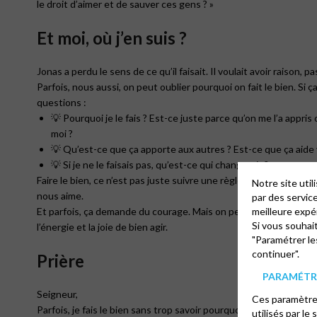
le droit d’aimer et de sauver ces gens ? »
Et moi, où j’en suis ?
Jonas a perdu le sens de ce qu’il faisait. Il voulait avoir raison, pa
Parfois, nous aussi, on peut oublier pourquoi on fait le bien. Si ça
questions :
💡 Pourquoi je le fais ? Est-ce juste parce qu’on me l’a appri
moi ?
💡 Qu’est-ce que ça apporte aux autres ? Est-ce que ça aide
💡 Si je ne le faisais pas, qu’est-ce qui changerait ?
Faire le bien, ce n’est pas juste suivre une règle, c’est une faço
Notre site uti
nous aime.
par des servic
Et parfois, ça demande du courage. Mais on peut demander à Di
meilleure expé
Si vous souhai
l’énergie et la joie de bien agir.
"Paramétrer le
continuer".
Prière
PARAMÉTRE
Seigneur,
Ces paramètres
Parfois, je fais le bien sans trop savoir pourquoi.
utilisés par le 