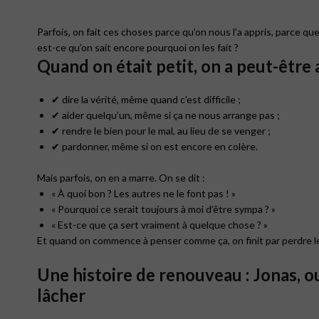
Parfois, on fait ces choses parce qu’on nous l’a appris, parce que
est-ce qu’on sait encore pourquoi on les fait ?
Quand on était petit, on a peut-être a
✔ dire la vérité, même quand c’est difficile ;
✔ aider quelqu’un, même si ça ne nous arrange pas ;
✔ rendre le bien pour le mal, au lieu de se venger ;
✔ pardonner, même si on est encore en colère.
Mais parfois, on en a marre. On se dit :
« À quoi bon ? Les autres ne le font pas ! »
« Pourquoi ce serait toujours à moi d’être sympa ? »
« Est-ce que ça sert vraiment à quelque chose ? »
Et quand on commence à penser comme ça, on finit par perdre le 
Une histoire de renouveau : Jonas, ou
lâcher