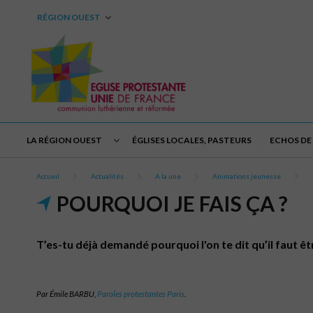
RÉGION OUEST
LA RÉGION OUEST
ÉGLISES LOCALES, PASTEURS
ECHOS DE 
Accueil
Actualités
A la une
Animations jeunesse
POURQUOI JE FAIS ÇA ?
T’es-tu déjà demandé pourquoi l'on te dit qu’il faut être
Par Émile BARBU,
Paroles protestantes Paris
.