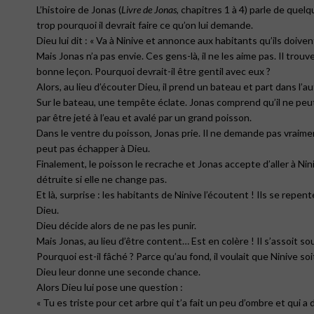
L’histoire de Jonas (
Livre de Jonas
, chapitres 1 à 4) parle de quelq
trop pourquoi il devrait faire ce qu’on lui demande.
Dieu lui dit : « Va à Ninive et annonce aux habitants qu’ils doiven
Mais Jonas n’a pas envie. Ces gens-là, il ne les aime pas. Il trou
bonne leçon. Pourquoi devrait-il être gentil avec eux ?
Alors, au lieu d’écouter Dieu, il prend un bateau et part dans l’au
Sur le bateau, une tempête éclate. Jonas comprend qu’il ne peut p
par être jeté à l’eau et avalé par un grand poisson.
Dans le ventre du poisson, Jonas prie. Il ne demande pas vraiment
peut pas échapper à Dieu.
Finalement, le poisson le recrache et Jonas accepte d’aller à Nini
détruite si elle ne change pas.
Et là, surprise : les habitants de Ninive l’écoutent ! Ils se rep
Dieu.
Dieu décide alors de ne pas les punir.
Mais Jonas, au lieu d’être content… Est en colère ! Il s’assoit s
Pourquoi est-il fâché ? Parce qu’au fond, il voulait que Ninive soi
Dieu leur donne une seconde chance.
Alors Dieu lui pose une question :
« Tu es triste pour cet arbre qui t’a fait un peu d’ombre et qui a 