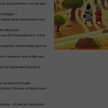
u’un qui, justement, ne sait plus
t changer. »
ve même qu’ils mériteraient une
tre direction.
as fuir éternellement. Il finit
 pardon, mais il réalise qu’il ne
ve. Il annonce que la ville sera
entent et demandent pardon à
ous un arbre et boude.
t punie. Il trouve ça injuste que
disparu… et moi, je n’aurais pas