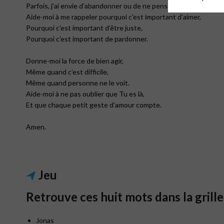
Parfois, j’ai envie d’abandonner ou de ne penser qu’à moi.
Aide-moi à me rappeler pourquoi c’est important d’aimer,
Pourquoi c’est important d’être juste,
Pourquoi c’est important de pardonner.
Donne-moi la force de bien agir,
Même quand c’est difficile,
Même quand personne ne le voit.
Aide-moi à ne pas oublier que Tu es là,
Et que chaque petit geste d’amour compte.
Amen.
Jeu
Retrouve ces huit mots dans la grille 
Jonas