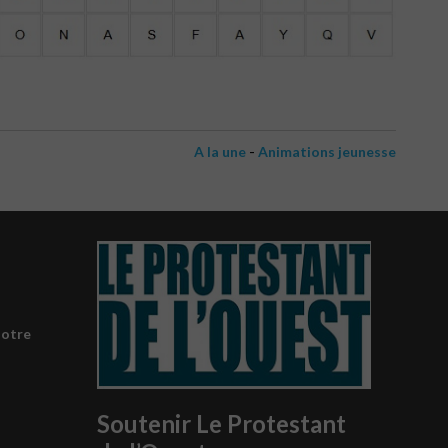
-
A la une
Animations jeunesse
notre
Soutenir Le Protestant