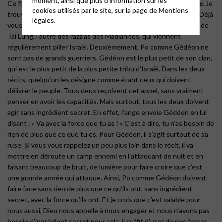
Ce film me fait toujours penser à l’appel de Gédéon dans la
Bible
. Je
cookies utilisés par le site, sur la page de
Mentions
trouve qu’il y a de nombreuses similitudes entre les histoires : Déjà
légales.
vous le savez, les deux vivent dans la crainte, l’un de la menace de
Tai Lung, l’autre des razzias des Madianites, qui viennent
régulièrement piller Israël. Deuxièmement, Po comme Gédéon ne
sont pas de grands guerriers. Gédéon est le plus petit de son clan,
qui est le plus petit de la plus petite tribu d’Israël. Dans les deux
récits, quelqu’un les désigne comme étant ceux qui doivent
délivrer le peuple. Tous deux reçoivent cet appel, sans vraiment
penser en avoir les capacités. Mais surtout, tous les deux doivent
agir sans ingrédient secret. En effet, l’ange envoie Gédéon en lui
disant : « Va avec la force que tu as ! » C’est à dire, tu n’as besoin de
rien de plus que ce que tu es. Pour Gédéon, il s’agit surtout de sa
ruse. Si vous vous rappelez un peu plus loin dans le récit, il va
mettre en déroute un camp ennemi en l’attaquant de nuit et en
faisant beaucoup de bruit, de lumière pour faire croire que c’est
une grande armée qui attaque. Ainsi, Po comme Gédéon doivent
faire face sans rien de plus que ce qu’ils ont, sans ingrédient
secret, avec la force qu’ils ont. Et je crois que c’est valable pour
nous aussi, Dieu nous appelle à nous engager et nous n’avons pas
besoin d’ingrédient secret pour cela, il suffit d’user de nos forces.