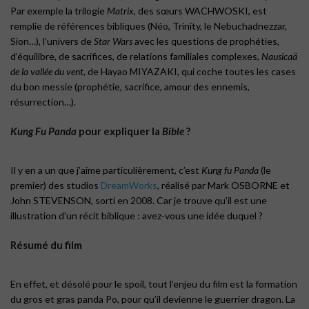
Par exemple la trilogie
Matrix
, des sœurs WACHWOSKI, est
remplie de références bibliques (Néo, Trinity, le Nebuchadnezzar,
Sion…), l’univers de
Star Wars
avec les questions de prophéties,
d’équilibre, de sacrifices, de relations familiales complexes,
Nausicaä
de la vallée du vent
, de Hayao MIYAZAKI, qui coche toutes les cases
du bon messie (prophétie, sacrifice, amour des ennemis,
résurrection…).
Kung Fu Panda
pour expliquer la
Bible
?
Il y en a un que j’aime particulièrement, c’est
Kung fu Panda
(le
premier) des studios
DreamWorks
, réalisé par Mark OSBORNE et
John STEVENSON, sorti en 2008. Car je trouve qu’il est une
illustration d’un récit biblique : avez-vous une idée duquel ?
Résumé du film
En effet, et désolé pour le spoil, tout l’enjeu du film est la formation
du gros et gras panda Po, pour qu’il devienne le guerrier dragon. La