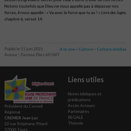
Notons toutefois que Dieu ne nous appelle pas à dépasser nos
forces, il nous appelle : « Va avec la force que tu as ! »
Livre des Juges
,
chapitre 6, verset 14.
-
-
Publié le 11 juin 2025
A la une
Culture
Culture médias
Auteur : Pasteur Élie LAFONT
Liens utiles
Notes bibliques et
prédications
Accès Acteurs
Président du Conseil
Partenaires
Régional
REGALE
CREMER Jean Luc
Théovie
22 rue Stéphane-Pitard
37000 Tours