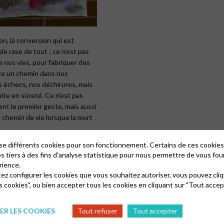
on, la conversion qui est
le rase de tout ; ce n’est pas
e nos vies, pour fabriquer des
vre un chemin dans nos
s échecs, nos déchirures, mais
ite en sûreté. Ce n’est pas
nt le premier geste, mais aussi
 chemin de vie lorsque la mort
lise différents cookies pour son fonctionnement. Certains de ces cooki
 un antidote, j’imagine comme
es tiers à des fins d'analyse statistique pour nous permettre de vous fou
imagine Dieu me faisant
rience.
on, ce que je peux voir de mes
tez configurer les cookies que vous souhaitez autoriser, vous pouvez cliq
ai jamais par moi-même ;
s cookies", ou bien accepter tous les cookies en cliquant sur "Tout accep
a surface des eaux et m’emmener
 extraordinaire dans le cœur de
R LES COOKIES
Tout refuser
Tout accepter
ificence…