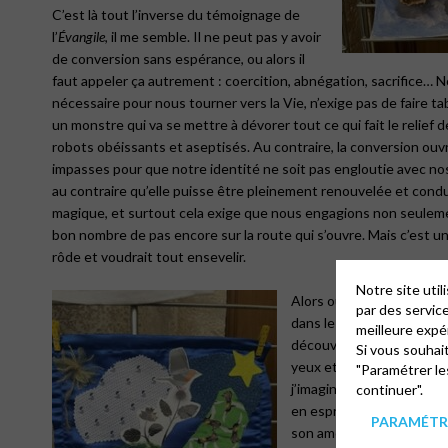
C’est là tout l’inverse du témoignage de
l’
Évangile
, il me semble. Il ne peut pas y avoir
de conversion sans espérance, ou alors il
faut appeler ça autrement : coercition, abnégation, sacrifice… N
nécessaire pour nous tourner vers la Vie, n’exige pas de faire tab
un monstre qui va se mettre à dévorer tout ce qui fait le relief d
robots obéissants et aseptisés. Au contraire, la conversion ou
impasses pour que notre identité ne soit pas engloutie avec no
au contraire qu’elle puisse être pleinement renouvelée et condu
magique, et surtout cela exige que nous engagions non seuleme
bon nombre de pas encore sur la route qui s’ouvre. Mais c’est un
rôde et voudrait tout ensevelir.
Notre site uti
Alors oui, parfois, comme
par des servic
dans le
Livre de Job
, je m’
meilleure expé
découvrir toute la Créati
Si vous souhai
yeux et ce que je ne verr
"Paramétrer le
j’imagine Dieu planer à l
continuer".
en esprit faire ce voyage
PARAMÉTRE
son amour et de sa magn