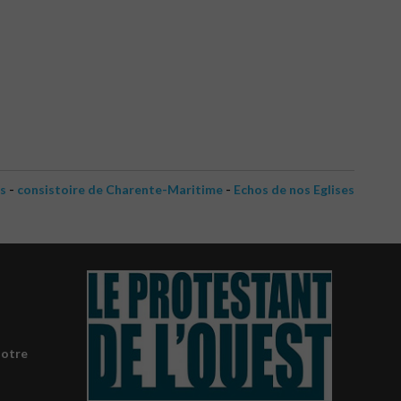
-
-
es
consistoire de Charente-Maritime
Echos de nos Eglises
notre