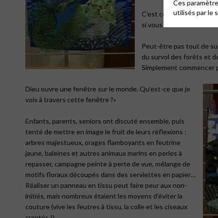
Ces paramètres
utilisés par le 
C’est ce que je voudrais v
si vous le voulez bien.
Peut-être pas tout de su
du survol des forêts et d
Simplement commencer pa
Dieu ouvre une fenêtre sur le monde. Qu’est-ce que je
vois à travers cette fenêtre ?»
Enfants, parents, seniors ont discuté ensemble, puis
tenté de mettre en image le fruit de leurs réflexions :
arbres majestueux, orages flamboyants en feutrine
jaune, baleines et autres animaux marins en perles à
repasser, campagne peinte à perte de vue, mélange de
motifs floraux découpés dans des serviettes en papier…
Réaliser un panneau en tissu peut faire peur aux non-
initiés, mais nombreux étaient les moyens d’éviter la
couture (vive les feutres à tissu, la colle et les ciseaux
crantés !).