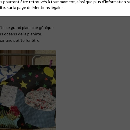
 pourront être retrouvés à tout moment, ainsi que plus d'information su
site, sur la page de
Mentions légales.
ous inviter à faire maintenant,
ite ce grand plan ciné génique
es océans de la planète.
r une petite fenêtre.