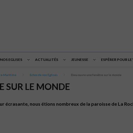
NOS EGLISES
ACTUALITÉS
JEUNESSE
ESPÉRER POUR LE
nte-Maritime
Echos de nos Eglises
Dieu ouvre une fenêtre sur le monde
E SUR LE MONDE
ur écrasante, nous étions nombreux de la paroisse de La Roche