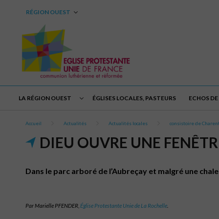
RÉGION OUEST
LA RÉGION OUEST
ÉGLISES LOCALES, PASTEURS
ECHOS DE 
Accueil
Actualités
Actualités locales
consistoire de Chare
DIEU OUVRE UNE FENÊTR
Dans le parc arboré de l’Aubreçay et malgré une chale
Par Marielle PFENDER,
Église Protestante Unie de La Rochelle
.