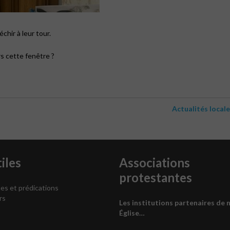
chir à leur tour.
rs cette fenêtre ?
Actualités local
iles
Associations
protestantes
es et prédications
rs
Les institutions partenaires de 
Église…