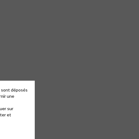
es sont déposés
rnir une
uer sur
ter et