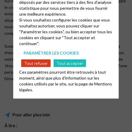
Sur le plan de l’éthique et du comportement humain, il a développé
déposés par des services tiers à des fins d'analyse
le concept du « Respect de la vie » : « Je suis vie qui veut vivre,
statistique pour nous permettre de vous fournir
entourée de vie qui veut vivre ». Ceci conduit, dans chaque
une meilleure expérience.
Si vous souhaitez configurer les cookies que vous
situation, à se demander ce qui privilégie le mieux la vie sous
souhaitez autoriser, vous pouvez cliquer sur
toutes ses formes, et cela détermine aussi, bien sûr, notre
"Paramétrer les cookies", ou bien accepter tous les
comportement vis-à-vis des animaux.
cookies en cliquant sur "Tout accepter et
continuer".
Somme toute, sur le fondement que sont pour lui le pastorat, la
théologie et la philosophie, Albert Schweitzer a su construire son
PARAMÉTRER LES COOKIES
existence pour qu’elle soit au service des autres et au service de
Tout refuser
Tout accepter
Jésus-Christ : médecin, musicien, pacifiste. Il s’agit donc bien d’une
Ces paramètres pourront être retrouvés à tout
personnalité « hors normes », qui est d’ailleurs mieux connue à
moment, ainsi que plus d'information sur les
l’étranger qu’en France, et qui gagne à être connue !
cookies utilisés par le site, sur la page de
Mentions
légales.
Pour aller plus loin
À lire :