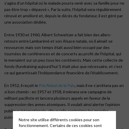
s’agira d’un hôpital où le malade pourra venir avec sa famille pour ne
pas être trop « dépaysé ». Par la suite, l’hôpital sera régulièrement
rénové et amélioré et, depuis le décès du fondateur, il est géré par
une association dédiée.
Entre 1930 et 1960, Albert Schweitzer a fait bien des allers-
retours entre Lambaréné et son Alsace natale, où il aimait se
ressourcer, mais son temps était aussi bien occupé par des
tournées de conférences et de concerts au profit de l’hôpital, qui
le menaient sur un peu tous les continents. Mais cette collecte de
fonds (fundraising aujourd’hui !) était plus que nécessaire, et c’est
ce qui garantissait l’indépendance financière de l’établissement.
En 1952, il reçoit le
Prix Nobel de la Paix
, mais il ne s’arrêtera pas en
si bon chemin : en 1957 et 1958, il mènera une campagne de
militant pacifiste et lancera plusieurs appels en faveur de la
suppression des armes atomiques. Il voulait ainsi alerter l’opinion
publique internationale, afin qu’elle contraigne les grandes
puissances à s’accorder pour mettre fin aux essais nucléaires.
Notre site utilise différents cookies pour son
fonctionnement. Certains de ces cookies sont