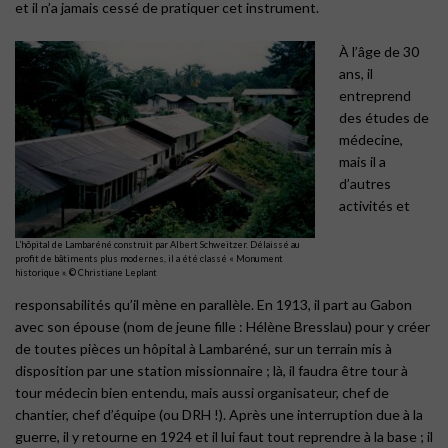
et il n’a jamais cessé de pratiquer cet instrument.
À l’âge de 30
ans, il
entreprend
des études de
médecine,
mais il a
d’autres
activités et
L’hôpital de Lambaréné construit par Albert Schweitzer. Délaissé au
profit de bâtiments plus modernes, il a été classé « Monument
historique ». ©︎ Christiane Leplant
responsabilités qu’il mène en parallèle. En 1913, il part au Gabon
avec son épouse (nom de jeune fille : Hélène Bresslau) pour y créer
de toutes pièces un hôpital à Lambaréné, sur un terrain mis à
disposition par une station missionnaire ; là, il faudra être tour à
tour médecin bien entendu, mais aussi organisateur, chef de
chantier, chef d’équipe (ou DRH !). Après une interruption due à la
guerre, il y retourne en 1924 et il lui faut tout reprendre à la base ; il