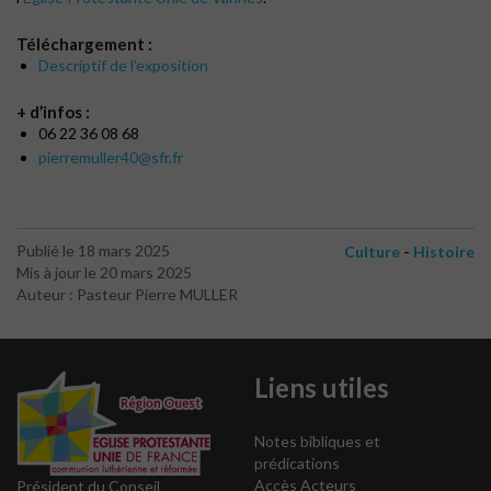
Téléchargement :
Descriptif de l’exposition
+ d’infos :
06 22 36 08 68
pierremuller40@sfr.fr
-
Publié le 18 mars 2025
Culture
Histoire
Mis à jour le 20 mars 2025
Auteur : Pasteur Pierre MULLER
Liens utiles
Notes bibliques et
prédications
Accès Acteurs
Président du Conseil