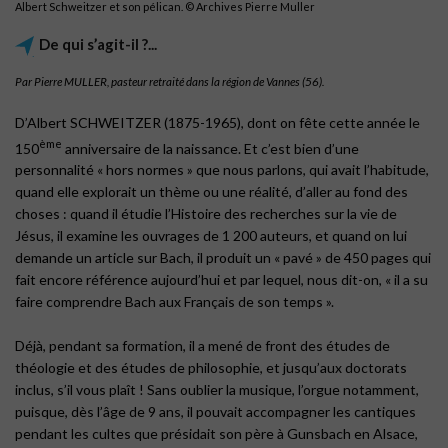
Albert Schweitzer et son pélican. ©︎ Archives Pierre Muller
De qui s’agit-il ?...
Par Pierre MULLER, pasteur retraité dans la région de Vannes (56).
D’Albert SCHWEITZER (1875-1965), dont on fête cette année le
ème
150
anniversaire de la naissance. Et c’est bien d’une
personnalité « hors normes » que nous parlons, qui avait l’habitude,
quand elle explorait un thème ou une réalité, d’aller au fond des
choses : quand il étudie l’Histoire des recherches sur la vie de
Jésus, il examine les ouvrages de 1 200 auteurs, et quand on lui
demande un article sur Bach, il produit un « pavé » de 450 pages qui
fait encore référence aujourd’hui et par lequel, nous dit-on, « il a su
faire comprendre Bach aux Français de son temps ».
Déjà, pendant sa formation, il a mené de front des études de
théologie et des études de philosophie, et jusqu’aux doctorats
inclus, s’il vous plaît ! Sans oublier la musique, l’orgue notamment,
puisque, dès l’âge de 9 ans, il pouvait accompagner les cantiques
pendant les cultes que présidait son père à Gunsbach en Alsace,