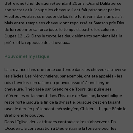
d’être juge (chef de guerre) pendant 20 ans. Quand Dalila perce
son secret et lui coupe les cheveux, il est fait prisonnier par les
Hittites ; voulant se moquer de lui, ils le font venir dans un palais.
Mais entre-temps ses cheveux ont repoussé et Samson prie Dieu
de lui redonner sa force juste le temps d’abattre les colonnes
(Juges 12-16). Dans le texte, les deux éléments semblent liés, la
prière et la repousse des cheveux…
Pouvoir et mystique
La croyance dans une force contenue dans les cheveux a traversé
les siècles. Les Mérovingiens, par exemple, ont été appelés « les
rois chevelus » en raison du pouvoir associé à une longue
chevelure. Théorisée par Grégoire de Tours, qui puise ses
références notamment dans l’histoire de Samson, la symbolique
reste forte jusqu’à la fin de la dynastie, puisque c’est en faisant
raser le dernier prétendant mérovingien, Childéric III, que Pépin le
Bref prend le pouvoir.
Dans l’Église, deux attitudes contradictoires s’observent. En
Occident, la consécration à Dieu entraîne la tonsure pour les