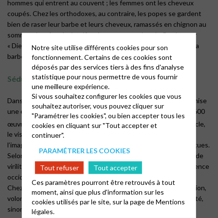
hommes qui entrent au couvent ; les femmes ont les cheveux
coupés. Chez les orthodoxes, au contraire, les popes se gardent
bien de raser leur barbe et leurs cheveux, ramassés en chignon au
sommet du crâne. La justification se trouve dans la Genèse car
«
Dieu a créé l’homme à son image
». Se couper les cheveux et la
Notre site utilise différents cookies pour son
barbe reviendrait à ne pas vouloir Lui ressembler.
fonctionnement. Certains de ces cookies sont
déposés par des services tiers à des fins d'analyse
statistique pour nous permettre de vous fournir
Séduction
et virilité
une meilleure expérience.
Si vous souhaitez configurer les cookies que vous
Dans un registre plus léger, le musée des Arts décoratifs organise
souhaitez autoriser, vous pouvez cliquer sur
une exposition jusqu’à la rentrée sur le thème capillaire. Avec 600
"Paramétrer les cookies", ou bien accepter tous les
e
œuvres présentées, dont la plus ancienne remonte au XV
siècle,
cookies en cliquant sur "Tout accepter et
le visiteur sera frappé par l’extrême diversité des coiffures et
continuer".
l’imagination apparemment sans limite de ceux qui les ont conçues.
PARAMÉTRER LES COOKIES
Selon la période, le cheveu long pour les hommes est un signe de
virilité ou au contraire de regrettable dérive, signe de la décadence
Tout refuser
Tout accepter
occidentale (dans les années 1960-1970).
Ces paramètres pourront être retrouvés à tout
Chez les femmes, une longue chevelure est un outil de séduction,
moment, ainsi que plus d'information sur les
volontairement ou non. Laissée libre elle est réservée à l’intimité,
cookies utilisés par le site, sur la page de
Mentions
sinon elle doit être dissimulée sous un bonnet pour celles qui
légales.