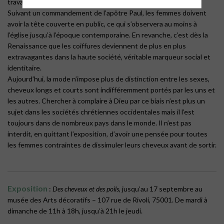
travaillent, arrangée plus ou moins savamment pour les autres.
Suivant un commandement de l’apôtre Paul, les femmes doivent
avoir la tête couverte en public, ce qui s’observera au moins à
l’église jusqu’à l’époque contemporaine. En revanche, c’est dès la
Renaissance que les coiffures deviennent de plus en plus
extravagantes dans la haute société, véritable marqueur social et
identitaire.
Aujourd’hui, la mode n’impose plus de distinction entre les sexes,
cheveux longs et courts sont indifféremment portés par les uns et
les autres. Chercher à complaire à Dieu par ce biais n’est plus un
sujet dans les sociétés chrétiennes occidentales mais il l’est
toujours dans de nombreux pays dans le monde. Il n’est pas
interdit, en quittant l’exposition, d’avoir une pensée pour toutes
les femmes contraintes de dissimuler leurs cheveux avant de sortir.
Exposition
:
Des cheveux et des poils
, jusqu’au 17 septembre au
musée des Arts décoratifs – 107 rue de Rivoli, 75001. De mardi à
dimanche de 11h à 18h, jusqu’à 21h le jeudi.