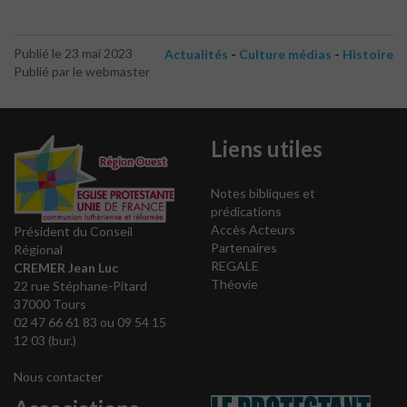
-
-
Publié le 23 mai 2023
Actualités
Culture médias
Histoire
Publié par le webmaster
Liens utiles
Notes bibliques et
prédications
Accès Acteurs
Président du Conseil
Partenaires
Régional
REGALE
CREMER Jean Luc
Théovie
22 rue Stéphane-Pitard
37000 Tours
02 47 66 61 83 ou 09 54 15
12 03 (bur.)
Nous contacter