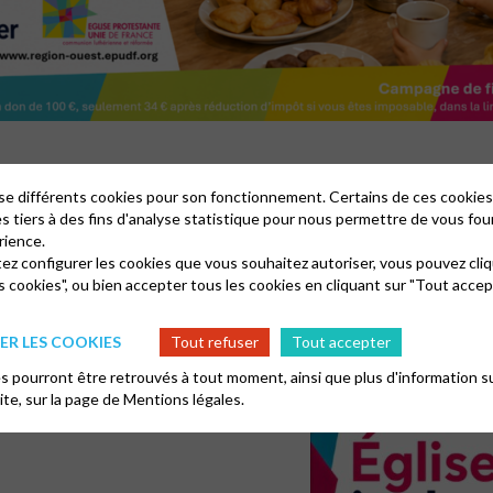
lise différents cookies pour son fonctionnement. Certains de ces cooki
es tiers à des fins d'analyse statistique pour nous permettre de vous fou
financement des pasteurs avec un ton décalé, le conseil régional a cette
rience.
elle met en avant nos valeurs, notre identité et l’accompagnement que nou
tez configurer les cookies que vous souhaitez autoriser, vous pouvez cliq
ivants :
s cookies", ou bien accepter tous les cookies en cliquant sur "Tout accep
R LES COOKIES
Tout refuser
Tout accepter
 pourront être retrouvés à tout moment, ainsi que plus d'information su
site, sur la page de
Mentions légales.