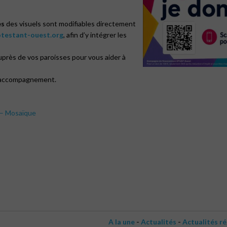
es
des visuels sont modifiables directement
testant-ouest.org
, afin d’y intégrer les
près de vos paroisses pour vous aider à
 d’accompagnement.
» – Mosaïque
-
-
A la une
Actualités
Actualités r