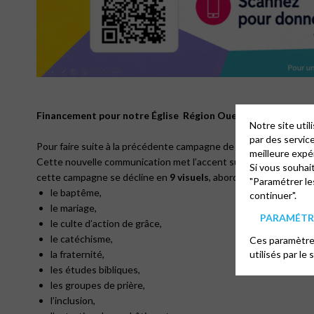
Financement pour notre Église Région Ouest
Notre site uti
par des servic
Pour faire suite à la précédente campagne de dons, axée sur le 
meilleure expé
Cette nouvelle communication met l’accent sur
notre Église
: 
Si vous souhai
cette campagne se décline en
9 visuels
, abordant les thèmes su
"Paramétrer le
le baptême,
continuer".
le mariage,
PARAMÉTRE
le culte d’action de grâce,
le catéchisme,
Ces paramètres
utilisés par le 
la fraternité,
les études bibliques,
les groupes de prière,
l’inclusion,