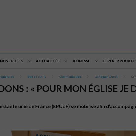
NOS EGLISES
ACTUALITÉS
JEUNESSE
ESPÉRER POUR LE
régionales
Boîte à outils
Communication
La Région Ouest
Cam
ONS : « POUR MON ÉGLISE JE 
otestante unie de France (EPUdF) se mobilise afin d’accompagn