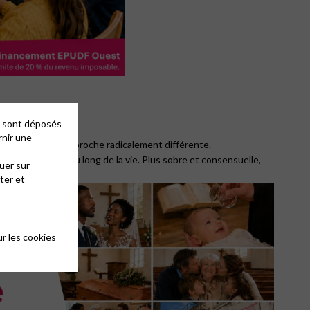
es sont déposés
rnir une
 fois choisi une approche radicalement différente.
s offrons tout au long de la vie. Plus sobre et consensuelle,
uer sur
ter et
r les cookies