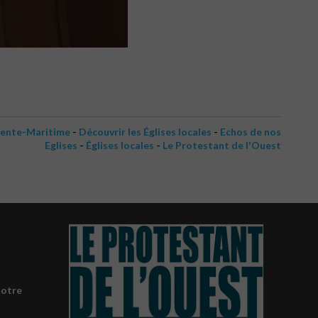
-
-
rente-Maritime
Découvrir les Églises locales
Echos de nos
-
-
Eglises
Églises locales
Le Protestant de l'Ouest
notre