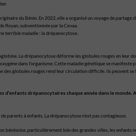
éan
iginaire du Bénin.
En 2022, elle a organisé un voyage de partage d’
de Royan, subventionnée par la Cevaa.
ne terrible maladie : la drépanocytose.
moglobine. La drépanocytose déforme les globules rouges en leur d
’oxygène dans l’organisme. Cette maladie génétique se manifeste p
e des globules rouges rend leur circulation difficile. Ils peuvent se
es d’enfants drépanocytaires chaque
année dans le monde. Au
 de parents à enfants.
La drépanocytose n’est pas contagieuse.
 béninoise, particulièrement loin des grandes villes, les enfants n