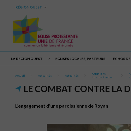
RÉGION OUEST
LA RÉGION OUEST
ÉGLISES LOCALES, PASTEURS
ECHOS DE 
Actualités
A
Accueil
Actualités
Actualités
internationales
l
LE COMBAT CONTRE LA 
L'engagement d'une paroissienne de Royan