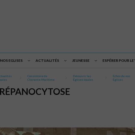
NOS EGLISES
ACTUALITÉS
JEUNESSE
ESPÉRER POUR LE
ctualités
Consistoire de
Découvrir les
Echos de nos
ocales
Charente-Maritime
Églises locales
Eglises
DRÉPANOCYTOSE