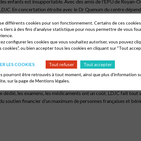
des enfants est insupportable. Avec des amis de l’EPU de Royan-Oc
 LDJC
. En concertation étroite avec le Dr Quenum du centre dép
es de sensibilisation suivies de tests de dépistage ont été effectué
lise différents cookies pour son fonctionnement. Certains de ces cooki
es tiers à des fins d'analyse statistique pour nous permettre de vous fou
rience.
d secrétaire général Clément D. Akpaki et le président, révérend A
tez configurer les cookies que vous souhaitez autoriser, vous pouvez cliq
s cookies", ou bien accepter tous les cookies en cliquant sur "Tout accep
capitale. Il faut faire 10 h de route pour aller à une consultation.
R LES COOKIES
Tout refuser
Tout accepter
ttola pour pratiquer l’électrophorèse de l’hémoglobine qui confirme 
 pourront être retrouvés à tout moment, ainsi que plus d'information su
édent passage. La petite Huguette était décédée.
site, sur la page de
Mentions légales.
tre dédié, les examens, les médicaments ont un coût. LDJC fait tout 
n du soutien financier d’un maximum de personnes françaises et béni