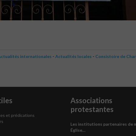
-
-
ctualités internationales
Actualités locales
Consistoire de Cha
iles
Associations
protestantes
es et prédications
rs
Les institutions partenaires de 
Église…