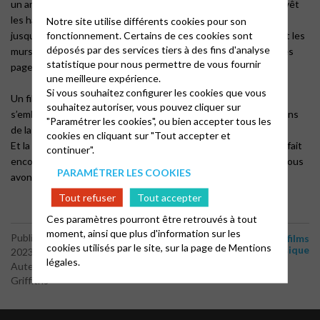
un ami de sa mère. Dans la première scène, Marion Cotillard revêt
les habits et les effets de Carole et restera dans cette tenue
Notre site utilise différents cookies pour son
fonctionnement. Certains de ces cookies sont
jusqu’à la fin. Les décors sont étonnants, un appartement dont les
déposés par des services tiers à des fins d'analyse
murs sont couverts de photos et d’où pendent des plafonds les
statistique pour nous permettre de vous fournir
pages de son journal.
une meilleure expérience.
Si vous souhaitez configurer les cookies que vous
Un film sur la filiation, grand-mère, mère, fille, dont les destins
souhaitez autoriser, vous pouvez cliquer sur
s’emboitent pour nous expliquer l’évolution sur trois générations
"Paramétrer les cookies", ou bien accepter tous les
de la place de la femme dans notre société.
cookies en cliquant sur "Tout accepter et
Et la chanson de Janis Joplin pendant le générique de fin nous fait
continuer".
encore mieux revivre cette époque dans laquelle certains de nous
PARAMÉTRER LES COOKIES
avons grandi.
Tout refuser
Tout accepter
Ces paramètres pourront être retrouvés à tout
moment, ainsi que plus d'information sur les
-
-
Publié le 6 décembre
Actualités
Culture médias
Livres – films
cookies utilisés par le site, sur la page de
Mentions
– musique
2023
légales.
Auteur : Stéphane
Griffiths