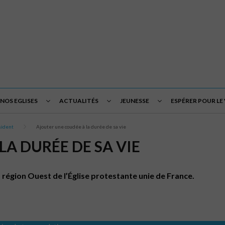
NOS EGLISES
ACTUALITÉS
JEUNESSE
ESPÉRER POUR LE
sident
Ajouter une coudée à la durée de sa vie
A DURÉE DE SA VIE
région Ouest de l’Église protestante unie de France.