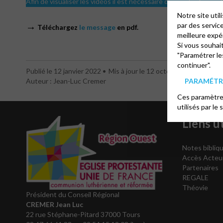
Afin de visualiser les vidéos il est nécessaire d'accepter les coo
Notre site uti
→
par des servic
Téléchargez
le message
en pdf.
meilleure expé
Si vous souhai
"Paramétrer le
continuer".
Publié le 12 janvier 2022
Mis à jour le 12 octobre 2023
Auteur : Jean-Luc Cremer
PARAMÉTRE
Ces paramètres
utilisés par le 
Liens ut
Notes bibliqu
Accès Acteu
Partenaires
REGALE
Théovie
Président du Conseil Régional
CREMER Jean Luc
22 rue Stéphane-Pitard 37000 Tours