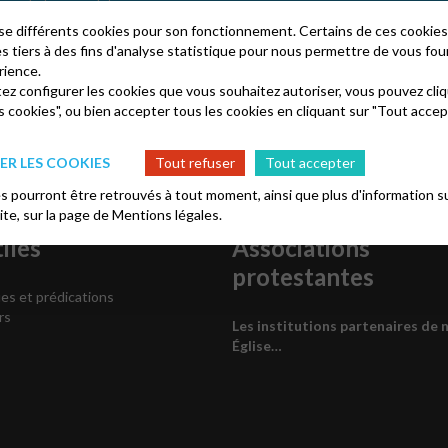
kies de type analytics
lise différents cookies pour son fonctionnement. Certains de ces cooki
es tiers à des fins d'analyse statistique pour nous permettre de vous fou
rience.
tez configurer les cookies que vous souhaitez autoriser, vous pouvez cliq
s cookies", ou bien accepter tous les cookies en cliquant sur "Tout accep
R LES COOKIES
Tout refuser
Tout accepter
 pourront être retrouvés à tout moment, ainsi que plus d'information su
site, sur la page de
Mentions légales.
iles
Associations
protestantes
es et prédications
rs
Les institutions partenaires de 
Église…