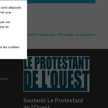
es sont déposés
rnir une
uer sur
ter et
-
Actualités régionales
Messages du président
r les cookies
notre
Soutenir Le Protestant
de l’Ouest