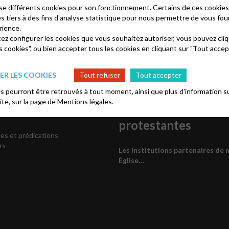
kies de type analytics
lise différents cookies pour son fonctionnement. Certains de ces cooki
es tiers à des fins d'analyse statistique pour nous permettre de vous fou
rience.
tez configurer les cookies que vous souhaitez autoriser, vous pouvez cliq
s cookies", ou bien accepter tous les cookies en cliquant sur "Tout accep
R LES COOKIES
Tout refuser
Tout accepter
 pourront être retrouvés à tout moment, ainsi que plus d'information su
site, sur la page de
Mentions légales.
iles
Associations
protestantes
es et prédications
rs
Les institutions partenaires de 
Église…