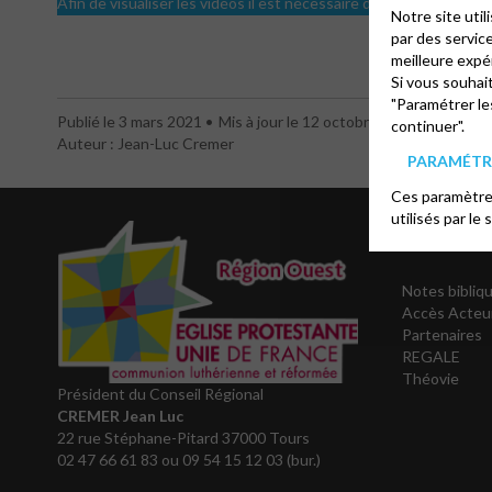
Afin de visualiser les vidéos il est nécessaire d'accepter les coo
Notre site uti
par des servic
meilleure expé
Si vous souhai
"Paramétrer le
Publié le 3 mars 2021
Mis à jour le 12 octobre 2023
continuer".
Auteur : Jean-Luc Cremer
PARAMÉTRE
Ces paramètres
utilisés par le 
Liens ut
Notes bibliqu
Accès Acteu
Partenaires
REGALE
Théovie
Président du Conseil Régional
CREMER Jean Luc
22 rue Stéphane-Pitard 37000 Tours
02 47 66 61 83 ou 09 54 15 12 03 (bur.)