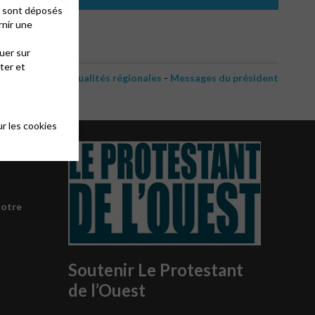
es sont déposés
rnir une
uer sur
ter et
-
Actualités régionales
Messages du président
r les cookies
notre
Soutenir Le Protestant
de l’Ouest