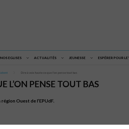
NOS EGLISES
ACTUALITÉS
JEUNESSE
ESPÉRER POUR LE
sident
Dire à voix haute ce que l’on pense tout bas
UE L’ON PENSE TOUT BAS
 région Ouest de l’EPUdF.