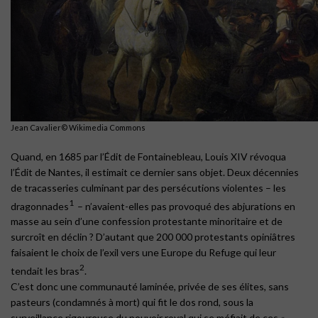
Jean Cavalier© Wikimedia Commons
Quand, en 1685 par l’Édit de Fontainebleau, Louis XIV révoqua
l’Édit de Nantes, il estimait ce dernier sans objet. Deux décennies
de tracasseries culminant par des persécutions violentes – les
1
dragonnades
– n’avaient-elles pas provoqué des abjurations en
masse au sein d’une confession protestante minoritaire et de
surcroît en déclin ? D’autant que 200 000 protestants opiniâtres
faisaient le choix de l’exil vers une Europe du Refuge qui leur
2
tendait les bras
.
C’est donc une communauté laminée, privée de ses élites, sans
pasteurs (condamnés à mort) qui fit le dos rond, sous la
surveillance rigoureuse du pouvoir royal qui se méfiait de ces «