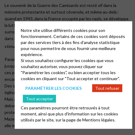
Le souvenir de la Guerre des Camisards est resté vif dans la
mémoire protestante et surtout cévenole, et même au-delà :
quand en 1943, dans la France occupée par les nazis, se développa
la lutte armée dans des régions montagneuses ou très boisées, on
Notre site utilise différents cookies pour son
surnomma « maquisards » ces résistants qui tenaient le maquis et
fonctionnement. Certains de ces cookies sont déposés
dans le midi de la France la ressemblance avec le mot camisard
par des services tiers à des fins d'analyse statistique
4
stimula cette mémoire
.
pour nous permettre de vous fournir une meilleure
expérience.
Paradoxalement, le protestantisme qui survécut « dans le Désert »
Si vous souhaitez configurer les cookies que vous
jusqu’à la Révolution française, nourrit une solide méfiance envers
souhaitez autoriser, vous pouvez cliquer sur
"Paramétrer les cookies", ou bien accepter tous les
ces prophètes – parfois femmes – qui, sans instruction ni
cookies en cliquant sur "Tout accepter et continuer".
encadrement pastoral, annonçaient une parole de Dieu de leur cru.
Des synodes clandestins, au mépris du danger, réorganisèrent les
PARAMÉTRER LES COOKIES
Tout refuser
églises et rétablirent une discipline plus calviniste.
Tout accepter
Mais aujourd’hui, on ne veut garder que l’héroïsme de ce peuple
debout pour sa foi et une association militante cévenole proche du
Ces paramètres pourront être retrouvés à tout
protestantisme libéral ne craint pas de porter le nom d’Abraham
moment, ainsi que plus d'information sur les cookies
Mazel. Avec le temps, la radicalité religieuse violente s’accepterait-
utilisés par le site, sur la page de
Mentions légales.
elle mieux qu’aujourd’hui ?