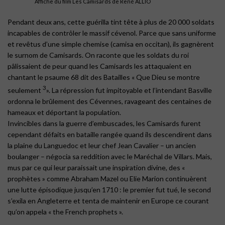
Affiche du film Les Camisards de René ALLIO
Pendant deux ans, cette guérilla tint tête à plus de 20 000 soldats
incapables de contrôler le massif cévenol. Parce que sans uniforme
et revêtus d’une simple chemise (camisa en occitan), ils gagnèrent
le surnom de Camisards. On raconte que les soldats du roi
pâlissaient de peur quand les Camisards les attaquaient en
chantant le psaume 68 dit des Batailles « Que Dieu se montre
3
seulement
». La répression fut impitoyable et l’intendant Basville
ordonna le brûlement des Cévennes, ravageant des centaines de
hameaux et déportant la population.
Invincibles dans la guerre d’embuscades, les Camisards furent
cependant défaits en bataille rangée quand ils descendirent dans
la plaine du Languedoc et leur chef Jean Cavalier – un ancien
boulanger – négocia sa reddition avec le Maréchal de Villars. Mais,
mus par ce qui leur paraissait une inspiration divine, des «
prophètes » comme Abraham Mazel ou Elie Marion continuèrent
une lutte épisodique jusqu’en 1710 : le premier fut tué, le second
s’exila en Angleterre et tenta de maintenir en Europe ce courant
qu’on appela « the French prophets ».