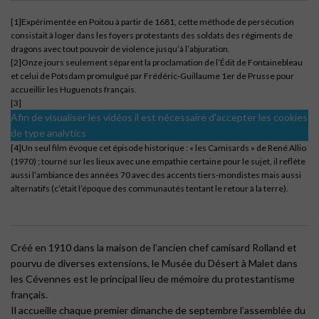
[1]Expérimentée en Poitou à partir de 1681, cette méthode de persécution
consistait à loger dans les foyers protestants des soldats des régiments de
dragons avec tout pouvoir de violence jusqu’à l’abjuration.
[2]Onze jours seulement séparent la proclamation de l’Édit de Fontainebleau
et celui de Potsdam promulgué par Frédéric-Guillaume 1er de Prusse pour
accueillir les Huguenots français.
[3]
Afin de visualiser les vidéos il est nécessaire d'accepter les cookies
de type analytics
[4]Un seul film évoque cet épisode historique : « les Camisards » de René Allio
(1970) ; tourné sur les lieux avec une empathie certaine pour le sujet, il reflète
aussi l’ambiance des années 70 avec des accents tiers-mondistes mais aussi
alternatifs (c’était l’époque des communautés tentant le retour à la terre).
Créé en 1910 dans la maison de l’ancien chef camisard Rolland et
pourvu de diverses extensions, le Musée du Désert à Malet dans
les Cévennes est le principal lieu de mémoire du protestantisme
français.
Il accueille chaque premier dimanche de septembre l’assemblée du