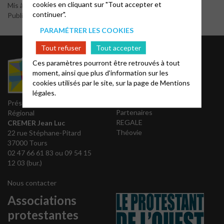
cookies en cliquant sur "Tout accepter et
Mis à jour le 7 février 2018
continuer".
Publié par le webmaster
PARAMÉTRER LES COOKIES
Tout refuser
Tout accepter
Liens utiles
Ces paramètres pourront être retrouvés à tout
moment, ainsi que plus d'information sur les
Notes bibliques et
cookies utilisés par le site, sur la page de
Mentions
prédications
légales.
Accès Acteurs
Président du Conseil
Partenaires
Régional
REGALE
CREMER Jean Luc
Théovie
22 rue Stéphane-Pitard
37000 Tours
02 47 66 61 83 ou 09 54 15
12 03 (bur.)
Nous contacter
Associations
protestantes