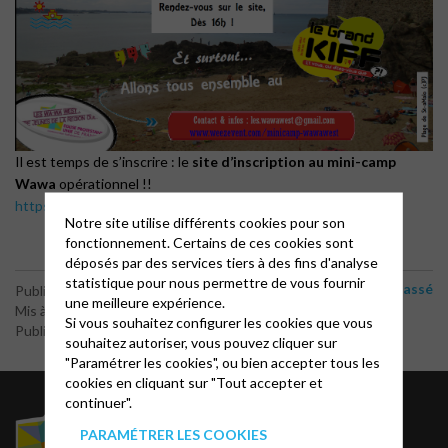
Il est temps de s’inscrire : le
site d’inscription au mini-camp
Wawa
opérationnel !!
https://www.weezevent.com/minicamp-wawawest
Notre site utilise différents cookies pour son
fonctionnement. Certains de ces cookies sont
déposés par des services tiers à des fins d'analyse
statistique pour nous permettre de vous fournir
Non classé
Publié le 20 juin 2016
une meilleure expérience.
Mis à jour le 30 mai 2020
Si vous souhaitez configurer les cookies que vous
Publié par le webmaster
souhaitez autoriser, vous pouvez cliquer sur
"Paramétrer les cookies", ou bien accepter tous les
cookies en cliquant sur "Tout accepter et
continuer".
Liens utiles
PARAMÉTRER LES COOKIES