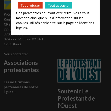
Notes bibliques et
Tout refuser
Tout accepter
prédications
Ces paramètres pourront être retrouvés à tout
Accès Acteurs
Président du Conseil
moment, ainsi que plus d'information sur les
Partenaires
Régional
cookies utilisés par le site, sur la page de
Mentions
REGALE
CREMER Jean Luc
légales.
Théovie
22 rue Stéphane-Pitard
37000 Tours
02 47 66 61 83 ou 09 54 15
12 03 (bur.)
Nous contacter
Associations
protestantes
Les institutions
partenaires de notre
Soutenir Le
Église…
Protestant de
l’Ouest