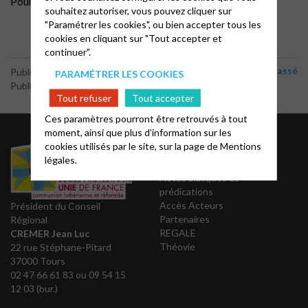
Pourquoi un tel projet, les rencontres
souhaitez autoriser, vous pouvez cliquer sur
"Paramétrer les cookies", ou bien accepter tous les
cookies en cliquant sur "Tout accepter et
continuer".
Non classé
Publié le 2 juin 2023
PARAMÉTRER LES COOKIES
Publié par le webmaster
Tout refuser
Tout accepter
Ces paramètres pourront être retrouvés à tout
moment, ainsi que plus d'information sur les
Liens utiles
cookies utilisés par le site, sur la page de
Mentions
légales.
Notes bibliques et
prédications
Accès Acteurs
Président du Conseil
Partenaires
Régional
REGALE
CREMER Jean Luc
Théovie
22 rue Stéphane-Pitard
37000 Tours
02 47 66 61 83 ou 09 54 15
12 03 (bur.)