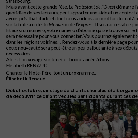
Strasbourg.
Mais avant cette grande fête,
Le Protestant de l’Ouest
démarre l’
quotidien de ses lecteurs, peut apporter une aide et un confort 
avons pris l’habitude et dont nous aurions aujourd’hui du mal à n
sur la toile à côté du
Monde
ou de l’
Express
. Il sera accessible p
Et aussi un numéro, votre numéro d’abonné qui se trouve sur le fil
sera nécessaire pour vous connecter. Vous pourrez également té
dans les régions voisines… Rendez-vous à la dernière page pour
cette nouveauté sera peut-être un peu balbutiante à ses début
nécessaires.
Alors bon voyage sur le net et bonne année à tous.
Elisabeth RENAUD
Chanter le Note-Père, tout un programme…
Élisabeth Renaud
Début octobre, un stage de chants chorales était organis
de découvrir ce qu’ont vécu les participants durant ces d