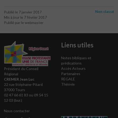
Non classé
Publié le 7 janvier 2017
Mis à jour le 7 février 2017
Publié par le webmaster
Liens utiles
Notes bibliques et
prédications
Accès Acteurs
Président du Conseil
Partenaires
Régional
REGALE
CREMER Jean Luc
Théovie
22 rue Stéphane-Pitard
37000 Tours
02 47 66 61 83 ou 09 54 15
12 03 (bur.)
Nous contacter