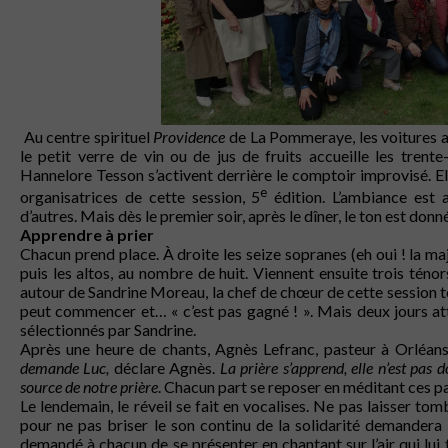
Au centre spirituel
Providence
de La Pommeraye, les voitures af
le petit verre de vin ou de jus de fruits accueille les trent
Hannelore Tesson s’activent derrière le comptoir improvisé. El
e
organisatrices de cette session, 5
édition. L’ambiance est a
d’autres. Mais dès le premier soir, après le dîner, le ton est don
Apprendre à prier
Chacun prend place. À droite les seize sopranes (eh oui ! la maj
puis les altos, au nombre de huit. Viennent ensuite trois ténor
autour de Sandrine Moreau, la chef de chœur de cette session t
peut commencer et… « c’est pas gagné ! ». Mais deux jours att
sélectionnés par Sandrine.
Après une heure de chants, Agnès Lefranc, pasteur à Orléans,
demande Luc,
déclare Agnès.
La prière s’apprend, elle n’est pas 
source de notre prière
. Chacun part se reposer en méditant ces pa
Le lendemain, le réveil se fait en vocalises. Ne pas laisser tom
pour ne pas briser le son continu de la solidarité demandera 
demandé à chacun de se présenter en chantant sur l’air qui lui tr