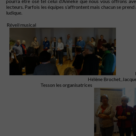
pourra être osé tel celui d’Anneke que nous vous offrons ave
lecteurs. Parfois les équipes s’affrontent mais chacun se prend 
ludique.
Réveil musical
De gau
Hélène Brochet, Jacqueli
Tesson les organisatrices