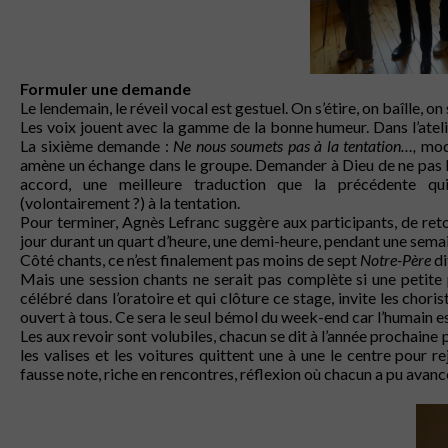
Formuler une demande
Le lendemain, le réveil vocal est gestuel. On s’étire, on baîlle, o
Les voix jouent avec la gamme de la bonne humeur. Dans l’atelier
La sixième demande :
Ne nous soumets pas à la tentation…,
mod
amène un échange dans le groupe. Demander à Dieu de ne pas la
accord, une meilleure traduction que la précédente qu
(volontairement ?) à la tentation.
Pour terminer, Agnès Lefranc suggère aux participants, de re
jour durant un quart d’heure, une demi-heure, pendant une semai
Côté chants, ce n’est finalement pas moins de sept
Notre-Père
di
Mais une session chants ne serait pas complète si une petite pre
célébré dans l’oratoire et qui clôture ce stage, invite les cho
ouvert à tous. Ce sera le seul bémol du week-end car l’humain est 
Les aux revoir sont volubiles, chacun se dit à l’année prochaine
les valises et les voitures quittent une à une le centre pour 
fausse note, riche en rencontres, réflexion où chacun a pu avanc