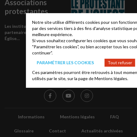
Associations
protestantes
Notre site utilise différents cookies pour son fonctio
Les institutions
par des services tiers à des fins d'analyse statistique
partenaires de notre
meilleure expérience.
Soutenir Le
Église…
Si vous souhaitez configurer les cookies que vous souha
Protestant de
"Paramétrer les cookies", ou bien accepter tous les coo
continuer".
l’Ouest
PARAMÉTRER LES COOKIES
Tout refuser
Ces paramètres pourront être retrouvés à tout moment, 
FAIRE UN DON
utilisés par le site, sur la page de
Mentions légales.
Informations
Mentions légales
FAQ
Glossaire
Contact
Actualités archivées