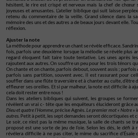
hésitent, le rire est crispé et nerveux mais la chef de chœur s
joyeuses et amusantes. L’atelier biblique qui suit laisse perplex
retenu du commentaire de la veille. Grand silence dans la sall
mémoire des uns et des autres a de beaux jours devant elle. Tout
réflexion.
Ajuster la note
La méthode pour apprendre un chant se révèle efficace. Sandrin
fois, parfois une deuxième lorsque la mélodie se révèle plus 
regard éloquent fait taire toute tentative. Les unes après les
rajoutent aux autres. On souffre un peu pour les trois ténors qui
On chante et on chante, parfois debout, souvent assis ; parfois
parfois sans partition, souvent avec. Il est rassurant pour cel
souffler dans une flûte traversière et à chanter au culte, d’être
effleurer ses oreilles. Et si par malheur, la note est difficile à 
cela doit rester entre nous !
Dans les ateliers bibliques qui suivent, les groupes se for
révèlent un vrai c- tête que les enquêteurs élucideront grâce a
Dieu et quatre l’Homme
, précise Agnès.
Le premier mot « Notre » im
autres.
Petit à petit, les sept demandes seront décortiquées et cl
Le soir, ce n’est pas la même musique, la salle de chants se t
proposé est une sorte de jeu de l’oie. Selon les dés, le défi à
révélera difficile à ne pas citer, le mime du sacrifice d’Ésaï