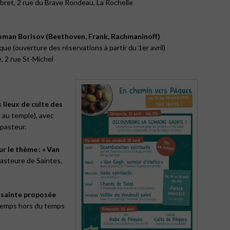
bret, 2 rue du Brave Rondeau, La Rochelle
oman Borisov (Beethoven, Frank, Rachma­­ninoff)
ue (ouverture des réservations à partir du 1er avril)
, 2 rue St-Michel
s lieux de culte des
 au temple), avec
 pasteur.
ur le thème : « Van
 pasteure de Saintes,
e sainte proposée
temps hors du temps