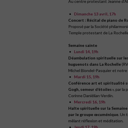
Au centre protestant Jeanne d’Al
Dimanche 13 avril, 17h
Concert : Récital de piano de R
Proposé par la Société philarmoniq
Temple protestant de La Rochelle
Semaine
sainte
Lundi 14, 19h
Déambulation spiri­tuelle sur le
huguenots dans La Rochelle
(RV
Michel Blondel-Pasquier et notre
Mardi 15, 19h
Conférence art et spiritualité s
Gogh, semeur d’étoiles
», par la
Corinne Daniélian-Verdin.
Mercredi 16, 19h
Halte spirituelle sur la Semain
par le groupe œcuménique
. Un 
mêlant réflexion et méditation.
Jeudi 17, 19h