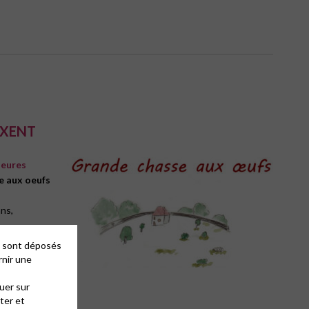
IXENT
 heures
e aux oeufs
ns,
de la
es sont déposés
rnir une
uer sur
ter et