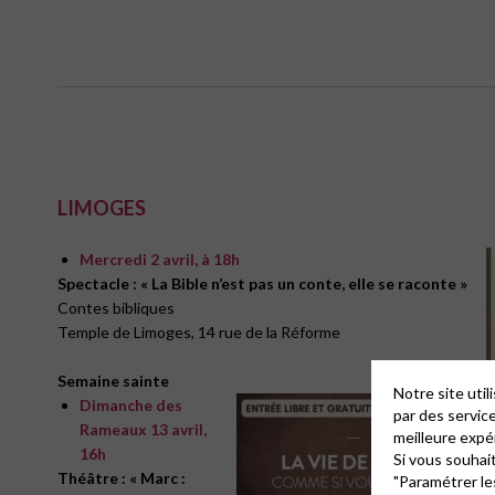
LIMOGES
Mercredi 2 avril, à 18h
Spectacle : « La Bible n’est pas un conte, elle se raconte »
Contes bibliques
Temple de Limoges, 14 rue de la Réforme
Semaine sainte
Notre site uti
Dimanche des
par des servic
Rameaux 13 avril,
meilleure expé
16h
Si vous souhai
Théâtre : « Marc :
"Paramétrer le