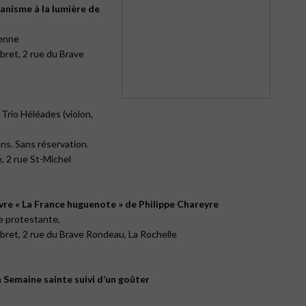
a­nisme à la lumière de
ienne
bret, 2 rue du Brave
 Trio Héléades (violon,
ns. Sans réservation.
, 2 rue St-Michel
vre « La France huguenote » de Philippe Chareyre
e protestante,
bret, 2 rue du Brave Rondeau, La Rochelle
a Semaine sainte suivi d’un goûter