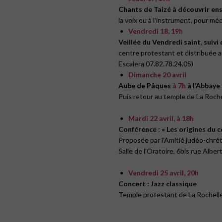
Chants de Taizé à découvrir en
la voix ou à l’instrument, pour mé
Vendredi 18, 19h
Veillée du Vendredi saint, suivi
centre protestant et distribuée a
Escalera 07.82.78.24.05)
Dimanche 20 avril
Aube de Pâques
à 7h
à l’Abbaye 
Puis retour au temple de La Roche
Mardi
22 avril, à 18h
Conférence : « Les origines du c
Proposée par l’Amitié judéo-chré
Salle de l’Oratoire, 6bis rue Alber
Vendredi 25 avril, 20h
Concert : Jazz classique
Temple protestant de La Rochelle