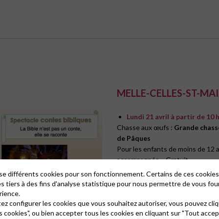
MELLE-CELLES-ST-MA
Lundi 21 avril à partir de 10
Chasse aux œufs :
Grande chass
de Pâques
Pour les enfants de moins de 12 a
accompagnés – Gratuit.
Au Pigeonnier de la Noël, chemin 
lise différents cookies pour son fonctionnement. Certains de ces cooki
découverte, à Melle
es tiers à des fins d'analyse statistique pour nous permettre de vous fou
rience.
tez configurer les cookies que vous souhaitez autoriser, vous pouvez cliq
s cookies", ou bien accepter tous les cookies en cliquant sur "Tout accep