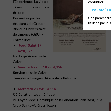
l’Expérience. La vie de
continuer".
Jésus comme si vous y
PARAMÉTRE
étiez »
Ces paramètres
Présentée par les
utilisés par le 
étudiants du Groupe
Biblique Universitaire
de Limoges (GBU) –
Entrée libre
Jeudi Saint 17
avril, 17h
Halte-prière
en salle
Calvin
Vendredi saint 18 avril, 19h
Service
en salle Calvin
Temple de Limoges, 14 rue de la Réforme
Mercredi 23 avril, à 11h
Célébration œcuménique
Au Foyer Anne-Dominique de la Fondation John Bost, 7 La
Croix Sainte-Valéry à Nexon