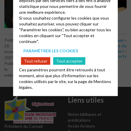
déposés par des services tiers à des fins d'analyse
statistique pour nous permettre de vous fournir
une meilleure expérience.
Si vous souhaitez configurer les cookies que vous
souhaitez autoriser, vous pouvez cliquer sur
"Paramétrer les cookies", ou bien accepter tous les
cookies en cliquant sur "Tout accepter et
-
-
-
Publié le
A la une
Ecologie
Espérer pour le vivant
continuer".
-
26
Oecuménisme
Pourquoi les chrétiens doivent-ils
PARAMÉTRER LES COOKIES
-
s'intéresser à la création et l'écologie ?
novembre
Préparer temps forts
2025
Tout refuser
Tout accepter
Publié par
le
Ces paramètres pourront être retrouvés à tout
webmaster
moment, ainsi que plus d'information sur les
cookies utilisés par le site, sur la page de
Mentions
légales.
Liens utiles
Notes bibliques et
prédications
Accès Acteurs
Président du Conseil