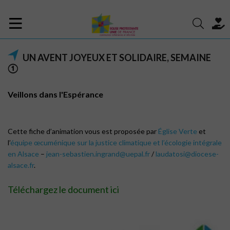
UN AVENT JOYEUX ET SOLIDAIRE, SEMAINE
①
Veillons dans l'Espérance
Cette fiche d’animation vous est proposée par
Église Verte
et
l’
équipe œcuménique sur la justice climatique et l’écologie intégrale
en Alsace
–
jean-sebastien.ingrand@uepal.fr
/
laudatosi@diocese-
alsace.fr
.
Téléchargez le document ici