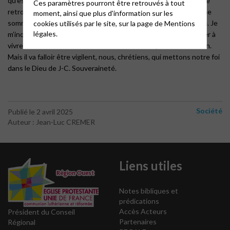
qu’est l’humain, s’il faut des machines, de la technologie, pour le
Ces paramètres pourront être retrouvés à tout
retrouver ? cela signifie que, sans cette aide technique, nous ne
moment, ainsi que plus d'information sur les
sommes plus capables de nous retrouver. Je m’inquiète de cela. Je
cookies utilisés par le site, sur la page de
Mentions
légales.
m’inquiète d’un monde en train de trouver un maître pour l’aider à
vivre humainement. L’IA a surement du bon et peu servir le bien.
Mais il va falloir être vigilent, nous, chrétiens, qui mettons notre foi
dans le Dieu de J-C. Souveraineté.
Société
Publié le 2 avril 2025
Auteur : Jean-Luc CREMER
Liens utiles
Notes bibliques et
prédications
Accès Acteurs
Président du Conseil
Partenaires
Régional