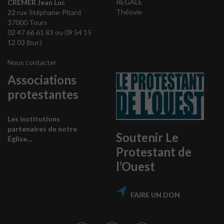
REGALE
CREMER Jean Luc
Théovie
22 rue Stéphane-Pitard
37000 Tours
02 47 66 61 83 ou 09 54 15
12 03 (bur.)
Nous contacter
Associations
protestantes
Les institutions
partenaires de notre
Soutenir Le
Église…
Protestant de
l’Ouest
FAIRE UN DON