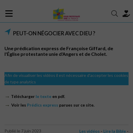
PEUT-ON NÉGOCIER AVEC DIEU ?
Une prédication express de Françoise Giffard, de
l'Église protestante unie d'Angers et de Cholet.
Afin de visualiser les vidéos il est nécessaire d'accepter les cookies
de type analytics
→
Télécharger
le texte
en pdf.
→
Voir les
Prédics express
parues sur ce site.
-
-
Publié le 7 juin 2023
Les vidéos
Lire la Bible