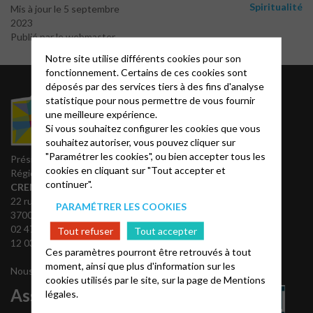
Spiritualité
Mis à jour le 5 septembre
2023
Publié par le webmaster
Notre site utilise différents cookies pour son
fonctionnement. Certains de ces cookies sont
déposés par des services tiers à des fins d'analyse
Liens utiles
statistique pour nous permettre de vous fournir
une meilleure expérience.
Si vous souhaitez configurer les cookies que vous
Notes bibliques et
souhaitez autoriser, vous pouvez cliquer sur
prédications
"Paramétrer les cookies", ou bien accepter tous les
Accès Acteurs
Président du Conseil
cookies en cliquant sur "Tout accepter et
Partenaires
Régional
continuer".
REGALE
CREMER Jean Luc
Théovie
22 rue Stéphane-Pitard
PARAMÉTRER LES COOKIES
37000 Tours
02 47 66 61 83 ou 09 54 15
Tout refuser
Tout accepter
12 03 (bur.)
Ces paramètres pourront être retrouvés à tout
moment, ainsi que plus d'information sur les
Nous contacter
cookies utilisés par le site, sur la page de
Mentions
Associations
légales.