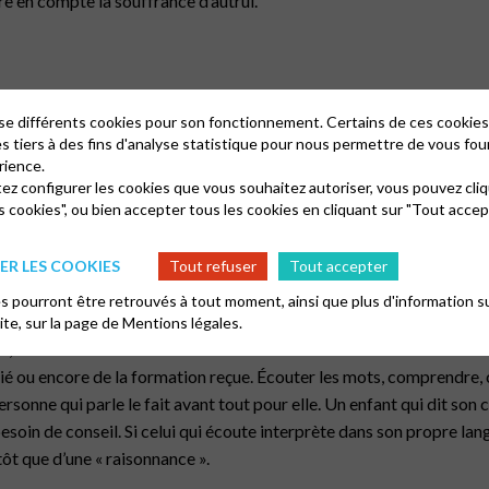
re en compte la souffrance d’autrui.
oles visiteurs dans une paroisse ou à l’hôpital ont pourtant à cœur
lise différents cookies pour son fonctionnement. Certains de ces cooki
ui est en jeu semble relever de la nature de l’écoute.
es tiers à des fins d'analyse statistique pour nous permettre de vous fou
nt où, devant la force de ce qu’une personne partageait avec lui, i
rience.
tez configurer les cookies que vous souhaitez autoriser, vous pouvez cliq
nt profitable à son interlocuteur. Une vraie rencontre était née de 
s cookies", ou bien accepter tous les cookies en cliquant sur "Tout accep
de sa vocation à son moniteur d’école biblique, qui avait répondu à
un contenu ou d’une compréhension particulière.
R LES COOKIES
Tout refuser
Tout accepter
 pourront être retrouvés à tout moment, ainsi que plus d'information su
site, sur la page de
Mentions légales.
e, d’un ressenti ou d’une souffrance suscite habituellement des asso
itié ou encore de la formation reçue. Écouter les mots, comprendre, 
sonne qui parle le fait avant tout pour elle. Un enfant qui dit son
esoin de conseil. Si celui qui écoute interprète dans son propre lang
tôt que d’une « raisonnance ».