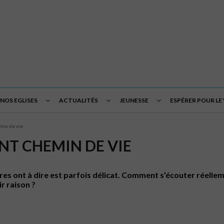
NOS EGLISES
ACTUALITÉS
JEUNESSE
ESPÉRER POUR LE
min de vie
NT CHEMIN DE VIE
tres ont à dire est parfois délicat. Comment s’écouter réellem
r raison ?