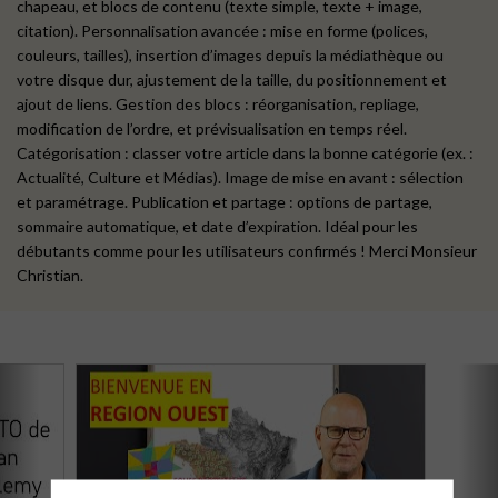
chapeau, et blocs de contenu (texte simple, texte + image,
citation). Personnalisation avancée : mise en forme (polices,
couleurs, tailles), insertion d’images depuis la médiathèque ou
votre disque dur, ajustement de la taille, du positionnement et
ajout de liens. Gestion des blocs : réorganisation, repliage,
modification de l’ordre, et prévisualisation en temps réel.
Catégorisation : classer votre article dans la bonne catégorie (ex. :
Actualité, Culture et Médias). Image de mise en avant : sélection
et paramétrage. Publication et partage : options de partage,
sommaire automatique, et date d’expiration. Idéal pour les
débutants comme pour les utilisateurs confirmés ! Merci Monsieur
Christian.