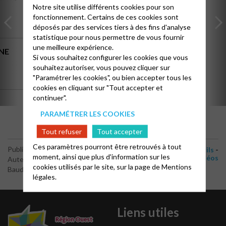
Notre site utilise différents cookies pour son
fonctionnement. Certains de ces cookies sont
déposés par des services tiers à des fins d'analyse
statistique pour nous permettre de vous fournir
une meilleure expérience.
NE
BIENVENUE DANS LA RÉGION OUEST
Si vous souhaitez configurer les cookies que vous
souhaitez autoriser, vous pouvez cliquer sur
"Paramétrer les cookies", ou bien accepter tous les
cookies en cliquant sur "Tout accepter et
continuer".
PARAMÉTRER LES COOKIES
Tout refuser
Tout accepter
Ces paramètres pourront être retrouvés à tout
-
-
-
Publié le 10 juin 2026
A la une
Actualités
Boîte à outils
moment, ainsi que plus d'information sur les
vidéos
Auteur : Jean-François
cookies utilisés par le site, sur la page de
Mentions
Baudet
légales.
Liens utiles