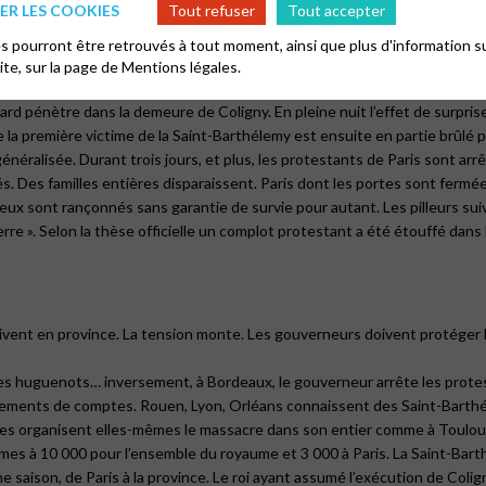
l ennemi de l’amiral, le duc de Guise. Certains crient même vengeance, 
R LES COOKIES
Tout refuser
Tout accepter
 pourront être retrouvés à tout moment, ainsi que plus d'information su
site, sur la page de
Mentions légales.
d pénètre dans la demeure de Coligny. En pleine nuit l’effet de surprise 
a première victime de la Saint-Barthélemy est ensuite en partie brûlé pu
énéralisée. Durant trois jours, et plus, les protestants de Paris sont ar
. Des familles entières disparaissent. Paris dont les portes sont fermé
eux sont rançonnés sans garantie de survie pour autant. Les pilleurs suiv
e ». Selon la thèse officielle un complot protestant a été étouffé dans 
vent en province. La tension monte. Les gouverneurs doivent protéger les
s huguenots… inversement, à Bordeaux, le gouverneur arrête les protesta
lements de comptes. Rouen, Lyon, Orléans connaissent des Saint-Barthél
res organisent elles-mêmes le massacre dans son entier comme à Toulou
imes à 10 000 pour l’ensemble du royaume et 3 000 à Paris. La Saint-Bar
saison, de Paris à la province. Le roi ayant assumé l’exécution de Colign