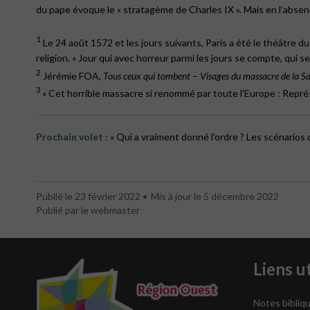
du pape évoque le « stratagème de Charles IX ». Mais en l’absenc
1
Le 24 août 1572 et les jours suivants, Paris a été le théâtre du
religion. « Jour qui avec horreur parmi les jours se compte, qui 
2
Jérémie FOA,
Tous ceux qui tombent
–
Visages du massacre de la S
3
« Cet horrible massacre si renommé par toute l’Europe : Repr
Prochain volet
: « Qui a vraiment donné l’ordre ? Les scénarios 
Publié le 23 février 2022
Mis à jour le 5 décembre 2022
Publié par le webmaster
Liens ut
Notes bibliqu