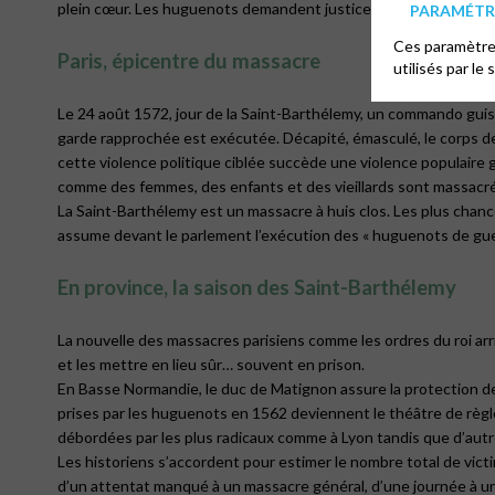
plein cœur. Les huguenots demandent justice et accusent un viei
PARAMÉTRE
Ces paramètres
Paris, épicentre du massacre
utilisés par le 
Le 24 août 1572, jour de la Saint-Barthélemy, un commando guisar
garde rapprochée est exécutée. Décapité, émasculé, le corps de l
cette violence politique ciblée succède une violence populaire g
comme des femmes, des enfants et des vieillards sont massacrés
La Saint-Barthélemy est un massacre à huis clos. Les plus chanc
assume devant le parlement l’exécution des « huguenots de guerr
En province, la saison des Saint-
Barthélemy
La nouvelle des massacres parisiens comme les ordres du roi arri
et les mettre en lieu sûr… souvent en prison.
En Basse Normandie, le duc de Matignon assure la protection de
prises par les huguenots en 1562 deviennent le théâtre de règ
débordées par les plus radicaux comme à Lyon tandis que d’aut
Les historiens s’accordent pour estimer le nombre total de vict
d’un attentat manqué à un massacre général, d’une journée à une 