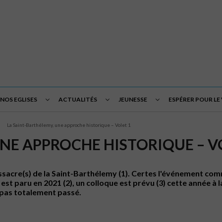
NOS EGLISES
ACTUALITÉS
JEUNESSE
ESPÉRER POUR LE
La Saint-Barthélemy, une approche historique – Volet 1
UNE APPROCHE HISTORIQUE – V
) massacre(s) de la Saint-Barthélemy (1). Certes l'événement
st paru en 2021 (2), un colloque est prévu (3) cette année à 
 pas totalement passé.