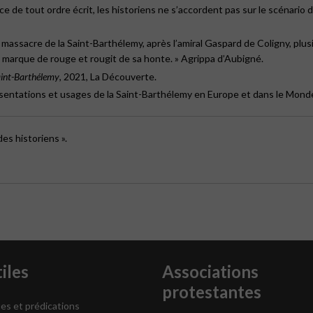
e de tout ordre écrit, les historiens ne s’accordent pas sur le scénario 
 massacre de la Saint-Barthélemy, après l’amiral Gaspard de Coligny, plusi
se marque de rouge et rougit de sa honte. » Agrippa d’Aubigné.
aint-Barthélemy
, 2021, La Découverte.
ésentations et usages de la Saint-Barthélemy en Europe et dans le Mond
des historiens ».
iles
Associations
protestantes
es et prédications