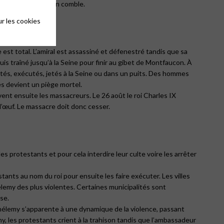
la tension est à son comble.
r les cookies
est total. L’amiral est assassiné et défenestré tandis que sa
is traîné jusqu’à la Seine pour finir au gibet de Montfaucon. À
rêtés, exécutés, jetés à la Seine ou dans un puits. Des hommes
es devient un piège mortel.
ent ensuite les massacreurs. Le 26 août le roi Charles IX
l’œuf. Le massacre doit donc cesser.
 protestants et pour cela interdire leur culte voire les arrêter
nts au nom du roi pour ensuite les faire exécuter. Les villes
emy des plus violentes. Certaines municipalités sont
se.
thélemy s’apparente à une dynamique de la violence, passant
y, les protestants crient à la trahison tandis que l’ambassadeur