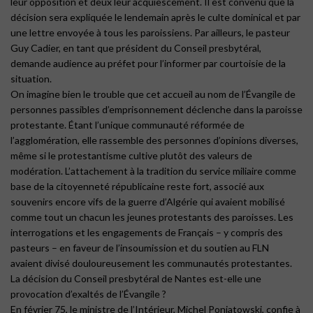
leur opposition et deux leur acquiescement. Il est convenu que la
décision sera expliquée le lendemain après le culte dominical et par
une lettre envoyée à tous les paroissiens. Par ailleurs, le pasteur
Guy Cadier, en tant que président du Conseil presbytéral,
demande audience au préfet pour l’informer par courtoisie de la
situation.
On imagine bien le trouble que cet accueil au nom de l’Évangile de
personnes passibles d’emprisonnement déclenche dans la paroisse
protestante. Étant l’unique communauté réformée de
l’agglomération, elle rassemble des personnes d’opinions diverses,
même si le protestantisme cultive plutôt des valeurs de
modération. L’attachement à la tradition du service miliaire comme
base de la citoyenneté républicaine reste fort, associé aux
souvenirs encore vifs de la guerre d’Algérie qui avaient mobilisé
comme tout un chacun les jeunes protestants des paroisses. Les
interrogations et les engagements de Français – y compris des
pasteurs – en faveur de l’insoumission et du soutien au FLN
avaient divisé douloureusement les communautés protestantes.
La décision du Conseil presbytéral de Nantes est-elle une
provocation d’exaltés de l’Évangile ?
En février 75, le ministre de l’Intérieur, Michel Poniatowski, confie à