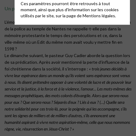
Ces paramètres pourront être retrouvés à tout
Un protestantisme interpellé et divisé
moment, ainsi que plus d'information sur les cookies
utilisés par le site, sur la page de
Mentions légales.
L’émotion, après un tel événement, est considérable. L’intervention
de la police au temple de Nantes ne rappelle-t-elle pas dans la
mémoire protestante le temps des persécutions et ce, dans la
ville-même où un Edit du même nom avait voulu y mettre fin en
1598 ?
Le dimanche suivant, le pasteur Guy Cadier aborde la question lors
de sa prédication. Après avoir mentionné la perte d’influence de la
foi chrétienne dans la société, il s’interroge :
« trois jeunes décidés à
vivre leur espérance dans un monde qu’ils voient sans espérance sont venus
à nous. Ils disent prétendre opposer à une volonté de lucre et de pouvoir leur
service et la justice, à la force et à la violence, l’amour… Les mots-mêmes des
messages prophétiques, des mots colorés d’évangile. Alors que serons-nous
pour eux ? Que serons-nous ? Séparés d’eux ? Liés à eux ? (…) Quelle sera
notre solidarité pour ces trois-là, pour la poignée qui les accompagne, s’ils
sont les signes de milliers et de milliers d’autres, s’ils annoncent une
humanité aspirant à vivre notre aspiration-même, celle que nous nommons
règne, vie, résurrection en Jésus-Christ ? »