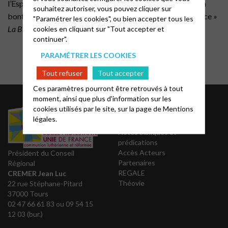
l’Esprit de Dieu : c’est l’amour, la joie, la paix, la patience, la
souhaitez autoriser, vous pouvez cliquer sur
bonté, la bienveillance, la fidélité, la douceur, la tempérance »
"Paramétrer les cookies", ou bien accepter tous les
La Bible, Lettre de Paul aux Galates, 5,22.
cookies en cliquant sur "Tout accepter et
continuer".
PARAMÉTRER LES COOKIES
Tout refuser
Tout accepter
Ces paramètres pourront être retrouvés à tout
moment, ainsi que plus d'information sur les
Liens utiles
cookies utilisés par le site, sur la page de
Mentions
légales.
Notes bibliques et
prédications
Accès Acteurs
Président du Conseil
Partenaires
Régional
REGALE
CREMER Jean Luc
Théovie
22 rue Stéphane-Pitard
37000 Tours
02 47 66 61 83 ou 09 54 15
12 03 (bur.)