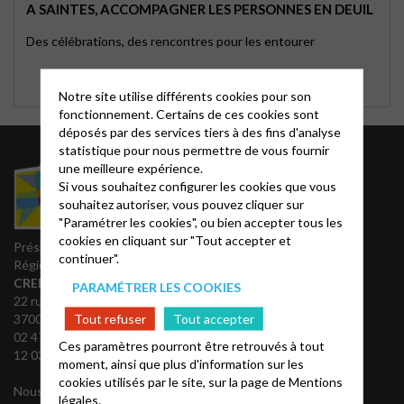
A SAINTES, ACCOMPAGNER LES PERSONNES EN DEUIL
Des célébrations, des rencontres pour les entourer
Notre site utilise différents cookies pour son
fonctionnement. Certains de ces cookies sont
déposés par des services tiers à des fins d'analyse
statistique pour nous permettre de vous fournir
Liens utiles
une meilleure expérience.
Si vous souhaitez configurer les cookies que vous
souhaitez autoriser, vous pouvez cliquer sur
Notes bibliques et
"Paramétrer les cookies", ou bien accepter tous les
prédications
cookies en cliquant sur "Tout accepter et
Accès Acteurs
Président du Conseil
continuer".
Partenaires
Régional
REGALE
CREMER Jean Luc
PARAMÉTRER LES COOKIES
Théovie
22 rue Stéphane-Pitard
Tout refuser
Tout accepter
37000 Tours
02 47 66 61 83 ou 09 54 15
Ces paramètres pourront être retrouvés à tout
12 03 (bur.)
moment, ainsi que plus d'information sur les
cookies utilisés par le site, sur la page de
Mentions
Nous contacter
légales.