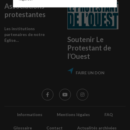
Associations
protestantes
Les institutions
partenaires de notre
Soutenir Le
Église…
Protestant de
l’Ouest
FAIRE UN DON
Informations
Mentions légales
FAQ
Glossaire
Contact
Actualités archivées