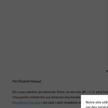
Par Élisabeth Renaud
Du coup, pardon, je reprends. Donc, je me suis dit : « Ce sera l’o
Une petite recherche sur internet m’a menée sur le site du
Figa
Notre site uti
l’
Académie française
, « du coup » peut s’employer au sens propre.
par des servic