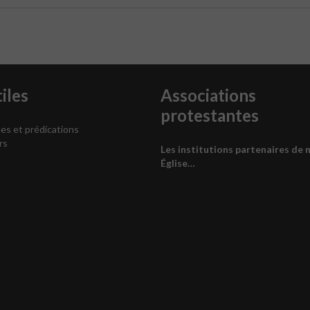
iles
Associations
protestantes
es et prédications
rs
Les institutions partenaires de 
Église…