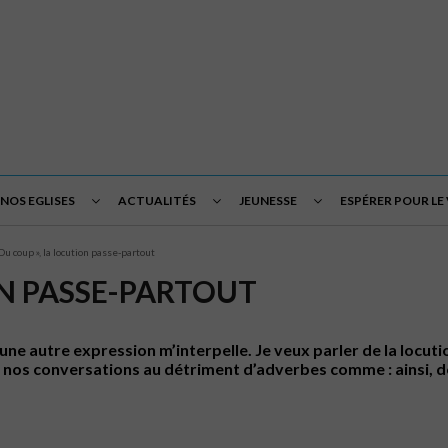
NOS EGLISES
ACTUALITÉS
JEUNESSE
ESPÉRER POUR LE
Du coup », la locution passe-partout
ON PASSE-PARTOUT
ne autre expression m’interpelle. Je veux parler de la locu
i nos conversations au détriment d’adverbes comme : ainsi, do