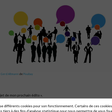
©
Gerd Altmann
de
Pixabay
bjet de mon prochain édito ».
ro à la rubrique Langue française
. Je cite : «
À l’origine l’expression n’est pas 
lise différents cookies pour son fonctionnement. Certains de ces cooki
es tiers à des fins d'analyse statistique pour nous permettre de vous fou