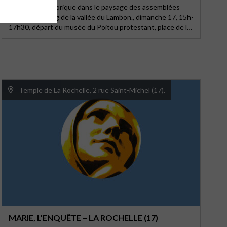
Immersion historique dans le paysage des assemblées
secrètes le long de la vallée du Lambon., dimanche 17, 15h-
17h30, départ du musée du Poitou protestant, place de la
Mairie. Tarif 5€. Sans inscription. 6km. Durée : 2h30. Bonne
condition physique, bonnes chaussures.
Temple de La Rochelle, 2 rue Saint-Michel (17).
MARIE, L’ENQUÊTE – LA ROCHELLE (17)