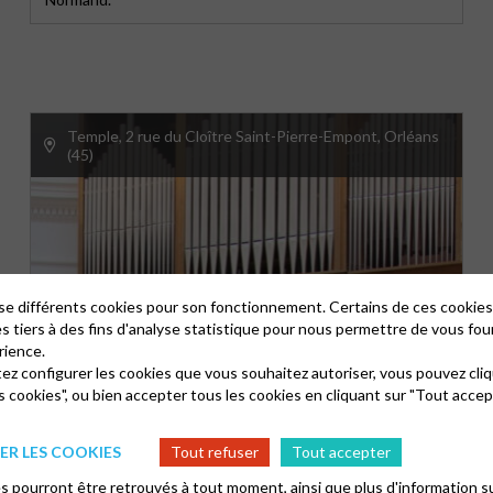
Temple, 2 rue du Cloître Saint-Pierre-Empont, Orléans
(45)
lise différents cookies pour son fonctionnement. Certains de ces cooki
es tiers à des fins d'analyse statistique pour nous permettre de vous fou
rience.
tez configurer les cookies que vous souhaitez autoriser, vous pouvez cliq
s cookies", ou bien accepter tous les cookies en cliquant sur "Tout accep
VISITE DE L’ORGUE
17/09/2023
15h00
R LES COOKIES
Tout refuser
Tout accepter
 pourront être retrouvés à tout moment, ainsi que plus d'information su
Par Éric Valette, samedi 16 et dimanche 17 septembre, de