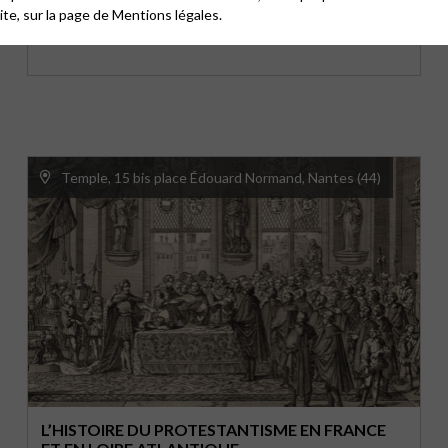
site, sur la page de
Mentions légales.
15h à 15h45, temple d'Orléans, 2 rue du Cloître Saint-
Pierre-Empont.
Temple, 15 bis place Édouard Normand, Nantes (44)
L’HISTOIRE DU PROTESTANTISME EN FRANCE