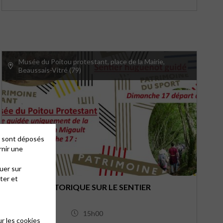
septembre, à 14h45, 15h45 et 16h45. Tarif : 2 €, au musée
du Poitou protestant, place de la Mairie à Beaussais-Vitré.
Visite guidée uniquement du musée.
Musée du Poitou protestant, place de la Mairie,
Beaussais-Vitré (79)
es sont déposés
rnir une
uer sur
ter et
BALADE HISTORIQUE SUR LE SENTIER
HUGUENOT
17/09/2023
15h00
r les cookies