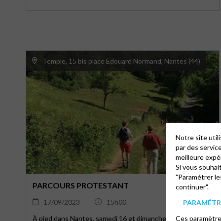
septembre, à 14h45, 15h45 et 16h45. Tarif : 2 €, au musée
du Poitou protestant, place de la Mairie à Beaussais-Vitré.
Visite guidée uniquement du musée.
Temple, 15 bis place Édouard Normand, Nantes (44)
Notre site uti
par des servic
meilleure expé
Si vous souhai
"Paramétrer le
PARCOURS PROTESTANT
continuer".
17/09/2023
15h00
PARAMÉTRE
Ces paramètres
À pied dans Nantes, samedi 16 et dimanche 17, à 15h.