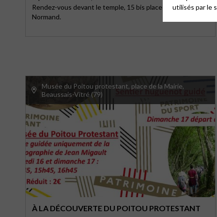
utilisés par le 
Rendez-vous devant le temple, 15 bis place Édouard
Normand.
Musée du Poitou protestant, place de la Mairie,
Beaussais-Vitré (79)
À LA DÉCOUVERTE DU POITOU PROTESTANT