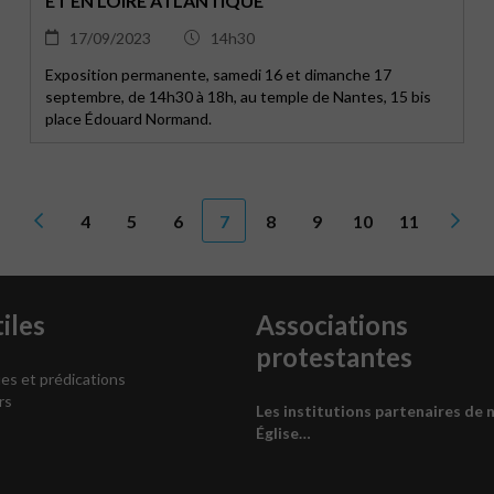
ET EN LOIRE ATLANTIQUE
17/09/2023
14h30
Exposition permanente, samedi 16 et dimanche 17
septembre, de 14h30 à 18h, au temple de Nantes, 15 bis
place Édouard Normand.
4
5
6
7
8
9
10
11
iles
Associations
protestantes
es et prédications
rs
Les institutions partenaires de 
Église…