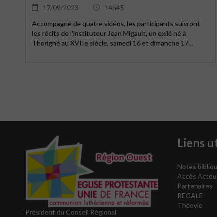
17/09/2023
14h45
Accompagné de quatre vidéos, les participants suivront
les récits de l'instituteur Jean Migault, un exilé né à
Thorigné au XVIIe siècle, samedi 16 et dimanche 17
septembre, à 14h45, 15h45 et 16h45. Tarif : 2 €, au musée
du Poitou protestant, place de la Mairie à Beaussais-Vitré.
Visite guidée uniquement du musée.
Liens ut
Notes bibliqu
Accès Acteu
Partenaires
REGALE
Théovie
Président du Conseil Régional