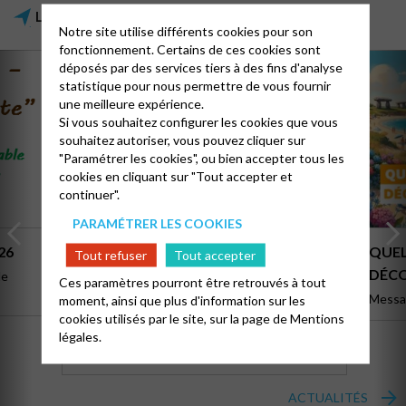
LA VIE DE NOTRE ÉGLISE
Notre site utilise différents cookies pour son
fonctionnement. Certains de ces cookies sont
déposés par des services tiers à des fins d'analyse
statistique pour nous permettre de vous fournir
une meilleure expérience.
Si vous souhaitez configurer les cookies que vous
souhaitez autoriser, vous pouvez cliquer sur
"Paramétrer les cookies", ou bien accepter tous les
cookies en cliquant sur "Tout accepter et
continuer".
PARAMÉTRER LES COOKIES
26
ENORM’KIFF 2026 : LE RENDEZ-VOUS
QUEL
Tout refuser
Tout accepter
DES 14-24 ANS
DÉCO
Ces paramètres pourront être retrouvés à tout
L'édition 2026 de l'Enorm'Kiff aura lieu du 30
Messa
moment, ainsi que plus d'information sur les
octobre au 1er novembre, à Château-Gontier-
cookies utilisés par le site, sur la page de
Mentions
sur-Mayenne (53) sur le thème "L'horizon de
légales.
tous les possibles" !
ACTUALITÉS