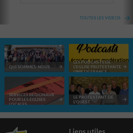
TOUTES LES VIDÉOS
LES PODCASTS DE
QUI SOMMES-NOUS
L'EGLISE PROTESTANTE
UNIE DE FRANCE
SERVICES RÉGIONAUX
LE PROTESTANT DE
POUR LES ÉGLISES
L'OUEST
LOCALES
Liens utiles