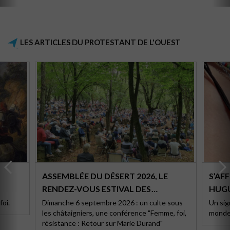
LES ARTICLES DU PROTESTANT DE L'OUEST
ASSEMBLÉE DU DÉSERT 2026, LE
S’AF
RENDEZ-VOUS ESTIVAL DES
HUG
ÈCLE.
PROTESTANTS
oi.
Dimanche 6 septembre 2026 : un culte sous
Un sig
les châtaigniers, une conférence "Femme, foi,
monde
résistance : Retour sur Marie Durand"