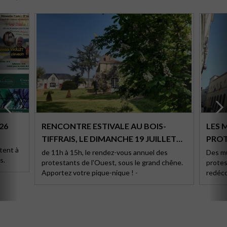
26
RENCONTRE ESTIVALE AU BOIS-
LES 
TIFFRAIS, LE DIMANCHE 19 JUILLET
PROT
tent à
2026
de 11h à 15h, le rendez-vous annuel des
Des mu
s.
protestants de l'Ouest, sous le grand chêne.
protes
Apportez votre pique-nique ! -
redéco