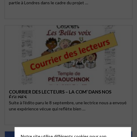
partie à Londres dans le cadre du projet …
COURRIER DES LECTEURS – LA COM’ DANS NOS
ÉGLISES
Suite à l'édito paru le 8 septembre, une lectrice nous a envoyé
une expérience vécue qui reflète bien …
Notre site utilise différents cookies pour son