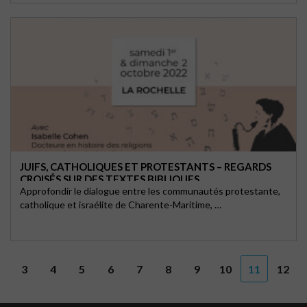
JUIFS, CATHOLIQUES ET PROTESTANTS – REGARDS
CROISÉS SUR DES TEXTES BIBLIQUES
Approfondir le dialogue entre les communautés protestante,
catholique et israélite de Charente-Maritime, …
3
4
5
6
7
8
9
10
11
12